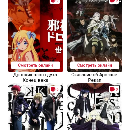
0
0
Смотреть онлайн
Смотреть онлайн
Дропкик злого духа:
Сказание об Арслане:
Конец века
Рекап
0
0