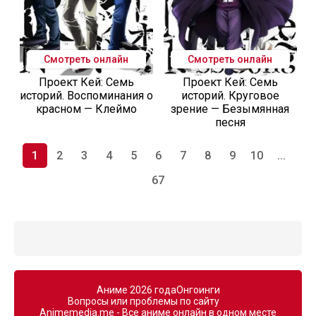
Смотреть онлайн
Смотреть онлайн
Проект Кей: Семь
Проект Кей: Семь
историй. Воспоминания о
историй. Круговое
красном — Клеймо
зрение — Безымянная
песня
1
2
3
4
5
6
7
8
9
10
...
67
Аниме 2026 года
Онгоинги
Вопросы или проблемы по сайту
Animemedia.me - Все аниме онлайн в одном месте