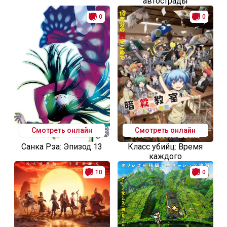
автострады
0
0
Смотреть онлайн
Смотреть онлайн
Санка Рэа: Эпизод 13
Класс убийц: Время
каждого
10
0