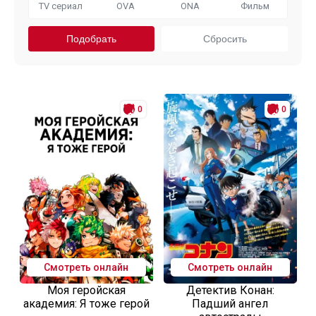
TV сериал
OVA
ONA
Фильм
0
0
Смотреть онлайн
Смотреть онлайн
Моя геройская
Детектив Конан:
академия: Я тоже герой
Падший ангел