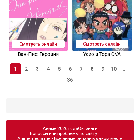
Смотреть онлайн
Смотреть онлайн
Ван-Пис: Героини
Усио и Тора OVA
1
2
3
4
5
6
7
8
9
10
...
36
Аниме 2026 года
Онгоинги
Вопросы или проблемы по сайту
Animemedia.me - Все аниме онлайн в одном месте