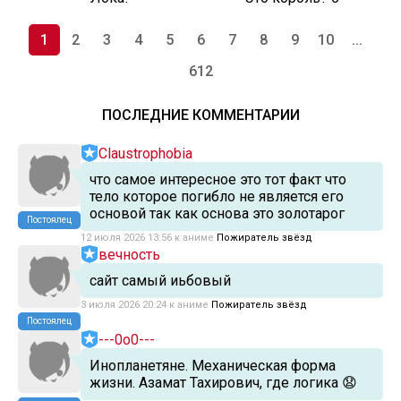
1
2
3
4
5
6
7
8
9
10
...
612
ПОСЛЕДНИЕ КОММЕНТАРИИ
Claustrophobia
что самое интересное это тот факт что
тело которое погибло не является его
основой так как основа это золотарог
Постоялец
12 июля 2026 13:56 к аниме
Пожиратель звёзд
вечность
сайт самый иьбовый
3 июля 2026 20:24 к аниме
Пожиратель звёзд
Постоялец
---0o0---
Инопланетяне. Механическая форма
жизни. Азамат Тахирович, где логика
😧