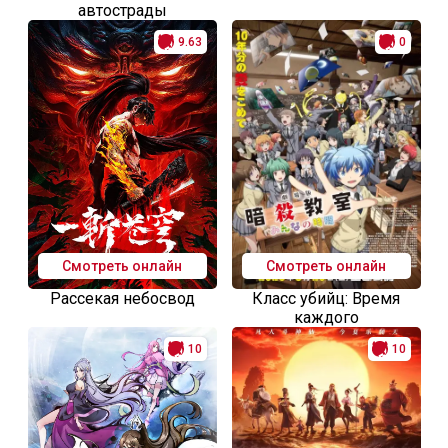
автострады
9.63
0
Смотреть онлайн
Смотреть онлайн
Рассекая небосвод
Класс убийц: Время
каждого
10
10