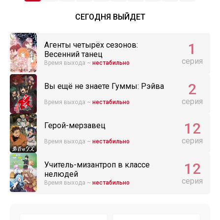
СЕГОДНЯ ВЫЙДЕТ
1
Агенты четырёх сезонов:
Весенний танец
серия
Время выхода ~
нестабильно
2
Вы ещё не знаете Гуммы: Рэйва
серия
Время выхода ~
нестабильно
12
Герой-мерзавец
серия
Время выхода ~
нестабильно
12
Учитель-мизантроп в классе
нелюдей
серия
Время выхода ~
нестабильно