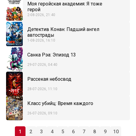
Моя геройская академия: Я тоже
герой
2-08-2026, 21:40
Детектив Конан: Падший ангел
автострады
1-08-2026, 16:10
Санка Рэа: Эпизод 13
29-07-2026, 04:40
Рассекая небосвод
28-07-2026, 11:10
Класс убийц: Время каждого
26-07-2026, 09:10
1
2
3
4
5
6
7
8
9
10