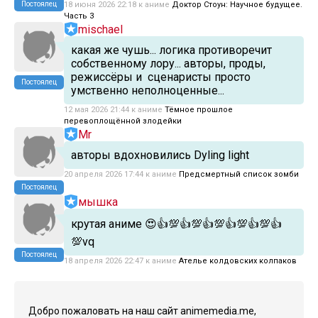
Постоялец
18 июня 2026 22:18 к аниме
Доктор Стоун: Научное будущее.
Часть 3
mischael
какая же чушь... логика противоречит
собственному лору... авторы, проды,
режиссёры и сценаристы просто
Постоялец
умственно неполноценные...
12 мая 2026 21:44 к аниме
Тёмное прошлое
перевоплощённой злодейки
Mr
авторы вдохновились Dyling light
20 апреля 2026 17:44 к аниме
Предсмертный список зомби
Постоялец
мышка
крутая аниме 😍👍💯👍💯👍💯👍💯👍💯👍
💯vq
Постоялец
18 апреля 2026 22:47 к аниме
Ателье колдовских колпаков
Добро пожаловать на наш сайт animemedia.me,