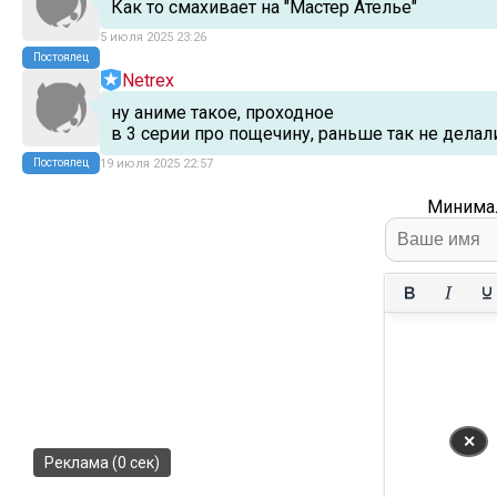
Как то смахивает на "Мастер Ателье"
5 июля 2025 23:26
Постоялец
Netrex
ну аниме такое, проходное
в 3 серии про пощечину, раньше так не дела
Постоялец
19 июля 2025 22:57
Минимал
✕
Реклама (0 сек)