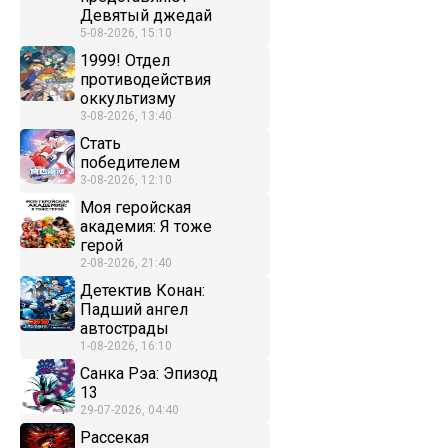
Девятый джедай
5-08-2026, 15:10
1999! Отдел
противодействия
оккультизму
3-08-2026, 13:40
Стать
победителем
3-08-2026, 12:10
Моя геройская
академия: Я тоже
герой
2-08-2026, 21:40
Детектив Конан:
Падший ангел
автострады
1-08-2026, 16:10
Санка Рэа: Эпизод
13
29-07-2026, 04:40
Рассекая