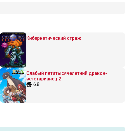
Кибернетический страж
Слабый пятитысячелетний дракон-
вегетарианец 2
6.8