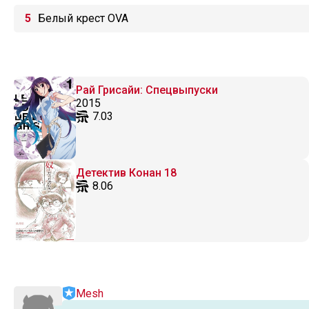
Белый крест OVA
Рай Грисайи: Спецвыпуски
2015
7.03
Детектив Конан 18
8.06
Mesh