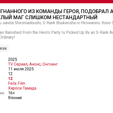
ИЗГНАННОГО ИЗ КОМАНДЫ ГЕРОЯ, ПОДОБРАЛ
 БЕЛЫЙ МАГ СЛИШКОМ НЕСТАНДАРТНЫЙ
u sareta Shiromadoushi, S-Rank Boukensha ni Hirowareru: Kono
 Banished From the Hero's Party Is Picked Up By an S-Rank Ad
Ordinary!
ези
2025
TV Сериал
,
Анонс
,
Онгоинг
11 июля 2025
12
12
Felix Film
Хироси Тамада
ие:
16+
Япония