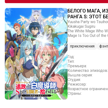
БЕЛОГО МАГА, 
РАНГА S: ЭТОТ
Yuusha Party wo Tsuiho
Kikakugai Sugiru
The White Mage Who Was
Mage Is Too Out of the 
приключения
фэнт
Год:
Тип:
Премьера:
Количество эпизодов:
Вышла серия:
Студия:
Режиссер:
Возрастное ограничен
Страны: