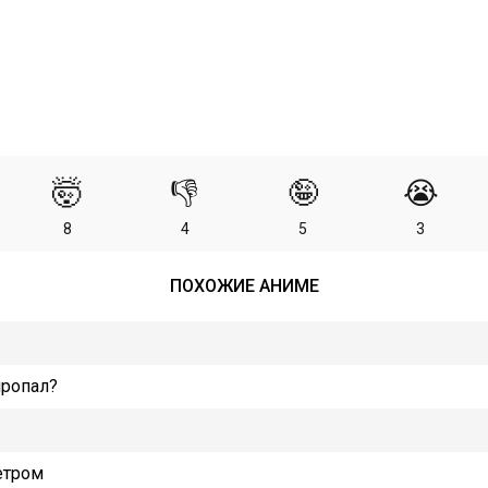
🤯
👎
🤪
😭
8
4
5
3
ПОХОЖИЕ АНИМЕ
пропал?
етром