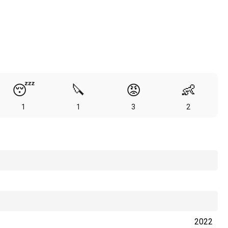
😴
🔪
😡
👶
1
1
3
2
2022