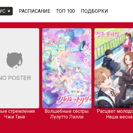
УС
РАСПИСАНИЕ
ТОП 100
ПОДБОРКИ
ые стремления
Волшебные сёстры
Расцвет молодо
Чжи Тана
Лулутто Лилли
Наша весна