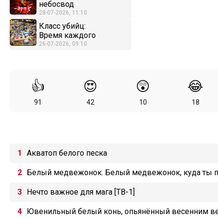
небосвод
28-07-2026, 11:10
Класс убийц:
Время каждого
26-07-2026, 09:10
👍
😍
😲
😂
91
42
10
18
Акватоп белого песка
Белый медвежонок. Белый медвежонок, куда ты 
Нечто важное для мага [ТВ-1]
Ювенильный белый конь, опьянённый весенним в