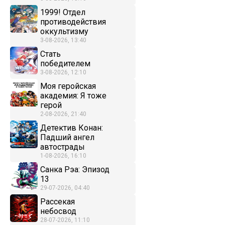
1999! Отдел
противодействия
оккультизму
3-08-2026, 13:40
Стать
победителем
3-08-2026, 12:10
Моя геройская
академия: Я тоже
герой
2-08-2026, 21:40
Детектив Конан:
Падший ангел
автострады
1-08-2026, 16:10
Санка Рэа: Эпизод
13
29-07-2026, 04:40
Рассекая
небосвод
28-07-2026, 11:10