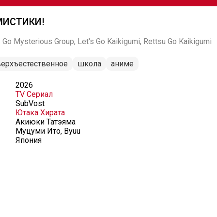
МИСТИКИ!
sterious Group, Let's Go Kaikigumi, Rettsu Go Kaikigumi
верхъестественное
школа
аниме
2026
TV Сериал
SubVost
Ютака Хирата
Акиюки Татэяма
Муцуми Ито, Byuu
Япония