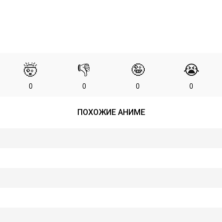
🤯
👎
🤪
😭
0
0
0
0
ПОХОЖИЕ АНИМЕ