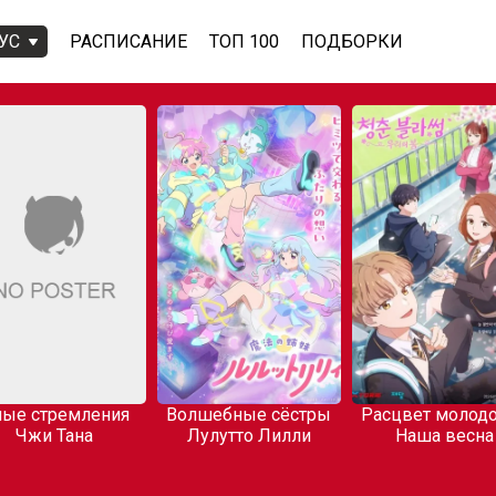
УС
РАСПИСАНИЕ
ТОП 100
ПОДБОРКИ
ые стремления
Волшебные сёстры
Расцвет молодо
Чжи Тана
Лулутто Лилли
Наша весна