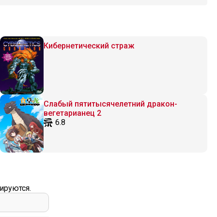
Кибернетический страж
Слабый пятитысячелетний дракон-
вегетарианец 2
6.8
ируются.