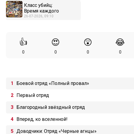
Класс убийц:
Время каждого
26-07-2026, 09:10
👍
😍
😲
😂
0
0
0
0
Боевой отряд «Полный провал»
Первый отряд
Благородный звёздный отряд
Вперед, ко вселенной!
Доводчики: Отряд «Черные агнцы»