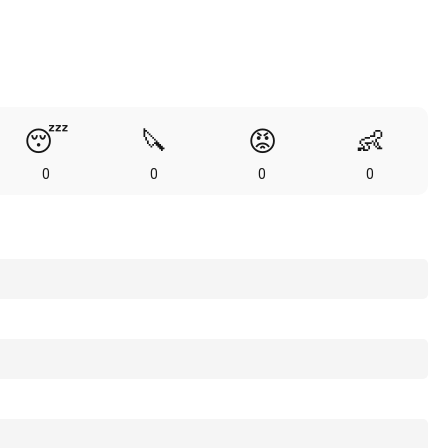
😴
🔪
😡
👶
0
0
0
0