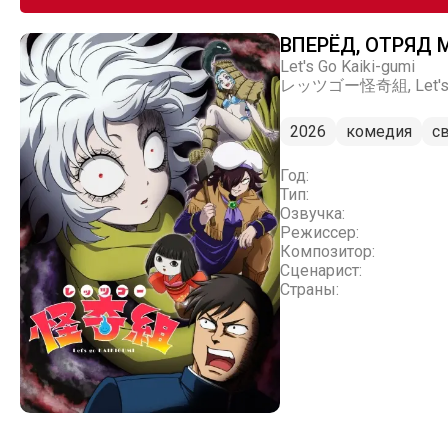
ВПЕРЁД, ОТРЯД 
Let's Go Kaiki-gumi
レッツゴー怪奇組, Let's Go My
2026
комедия
с
Год:
Тип:
Озвучка:
Режиссер:
Композитор:
Сценарист:
Страны: