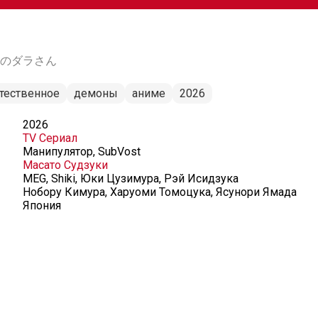
, 令和のダラさん
тественное
демоны
аниме
2026
2026
TV Сериал
Манипулятор, SubVost
Масато Судзуки
MEG, Shiki, Юки Цузимура, Рэй Исидзука
Нобору Кимура, Харуоми Томоцука, Ясунори Ямада
Япония