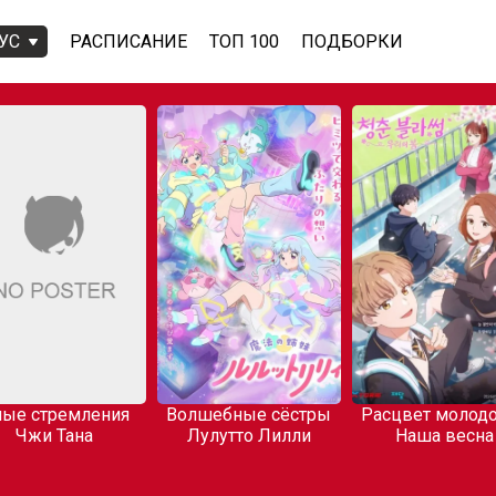
УС
РАСПИСАНИЕ
ТОП 100
ПОДБОРКИ
ые стремления
Волшебные сёстры
Расцвет молодо
Чжи Тана
Лулутто Лилли
Наша весна