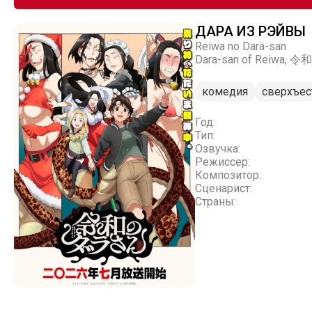
ДАРА ИЗ РЭЙВЫ
Reiwa no Dara-san
Dara-san of Reiwa
комедия
сверхъес
Год:
Тип:
Озвучка:
Режиссер:
Композитор:
Сценарист:
Страны: