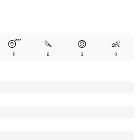
😴
🔪
😡
👶
0
0
0
0