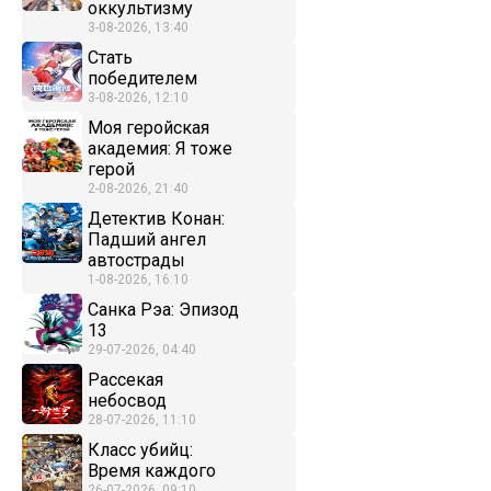
оккультизму
3-08-2026, 13:40
Стать
победителем
3-08-2026, 12:10
Моя геройская
академия: Я тоже
герой
2-08-2026, 21:40
Детектив Конан:
Падший ангел
автострады
1-08-2026, 16:10
Санка Рэа: Эпизод
13
29-07-2026, 04:40
Рассекая
небосвод
28-07-2026, 11:10
Класс убийц:
Время каждого
26-07-2026, 09:10