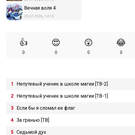
Вечная воля 4
25-07-2026, 14:10
👍
😍
😲
😂
0
0
0
0
Непутевый ученик в школе магии [ТВ-2]
Непутевый ученик в школе магии [ТВ-1]
Если бы я сломал ее флаг
За гранью [ТВ]
Седьмой дух