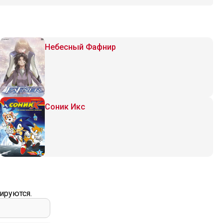
Небесный Фафнир
Соник Икс
ируются.