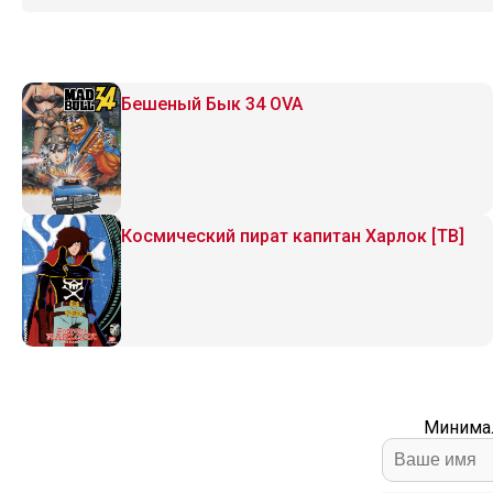
Бешеный Бык 34 OVA
Космический пират капитан Харлок [ТВ]
Минимал