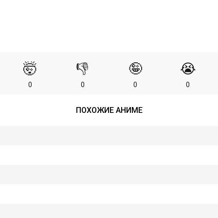
🤯
👎
🤪
😭
0
0
0
0
ПОХОЖИЕ АНИМЕ