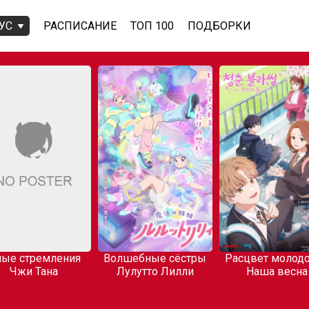
УС
РАСПИСАНИЕ
ТОП 100
ПОДБОРКИ
ые стремления
Волшебные сёстры
Расцвет молодо
Чжи Тана
Лулутто Лилли
Наша весна