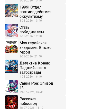
5-08-2026, 15:10
1999! Отдел
противодействия
оккультизму
3-08-2026, 13:40
Стать
победителем
3-08-2026, 12:10
Моя геройская
академия: Я тоже
герой
2-08-2026, 21:40
Детектив Конан:
Падший ангел
автострады
1-08-2026, 16:10
Санка Рэа: Эпизод
13
29-07-2026, 04:40
Рассекая
небосвод
28-07-2026, 11:10