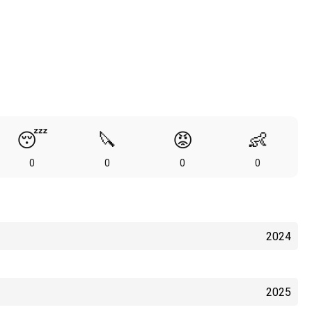
😴
🔪
😡
👶
0
0
0
0
2024
2025