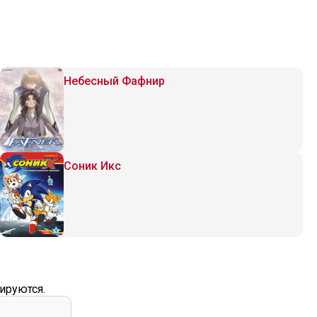
Небесный Фафнир
Соник Икс
ируются.