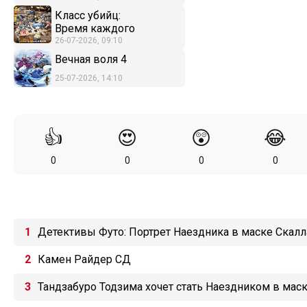
Класс убийц:
Время каждого
26-07-2026, 09:10
Вечная воля 4
25-07-2026, 14:10
👍
😍
😲
😂
0
0
0
0
Детективы Футо: Портрет Наездника в маске Скалл
Камен Райдер СД
Тандзабуро Тодзима хочет стать Наездником в мас