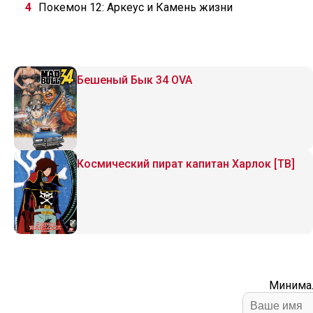
Покемон 12: Аркеус и Камень жизни
Бешеный Бык 34 OVA
Космический пират капитан Харлок [ТВ]
Минимал