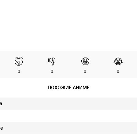
🤯
👎
🤪
😭
0
0
0
0
ПОХОЖИЕ АНИМЕ
а
ке