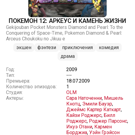
ПОКЕМОН 12: АРКЕУС И КАМЕНЬ ЖИЗНИ
Gekijouban Pocket Monsters Diamond and Pearl: To the
Conquering of Space-Time, Pokemon Diamond & Pearl:
Arceus Choukoku no Jikuu e
экшен
фэнтези
приключения
комедия
драма
Год:
2009
Тип:
---
Премьера:
18.07.2009
Количество эпизодов:
1
Студия:
OLM
Актеры:
Сара Наточенни
,
Мишель
Кнотц
,
Эмили Бауэр
,
Джеймс Картер Каткарт
,
Кайзи Роджерс
,
Билл
Роджерс
,
Роджер Парсонс
,
Икуэ Отани
,
Кармен
Борджиа
,
Уэйн Грэйсон