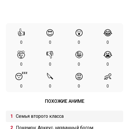
👍
😍
😲
😂
0
0
0
0
🤯
👎
🤪
😭
0
0
0
0
😴
🔪
😡
👶
0
0
0
0
ПОХОЖИЕ АНИМЕ
Семья второго класса
Покемон: Аркеус, названный богом