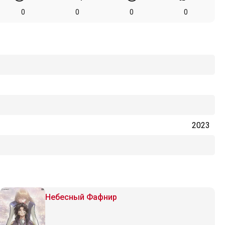
0
0
0
0
2023
Небесный Фафнир