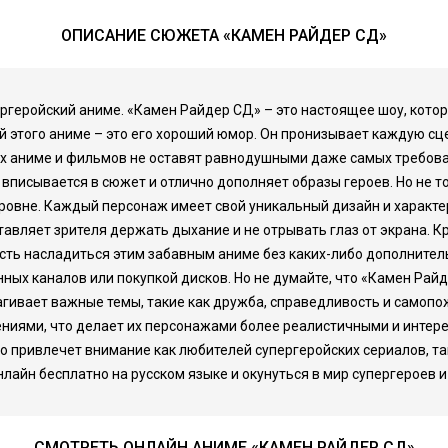
ОПИСАНИЕ СЮЖЕТА «КАМЕН РАЙДЕР СД»
ергеройский аниме. «Камен Райдер СД» – это настоящее шоу, котор
й этого аниме – это его хороший юмор. Он пронизывает каждую сц
гих аниме и фильмов не оставят равнодушными даже самых требова
 вписывается в сюжет и отлично дополняет образы героев. Но не 
овне. Каждый персонаж имеет свой уникальный дизайн и характер
тавляет зрителя держать дыхание и не отрывать глаз от экрана. 
сть насладиться этим забавным аниме без каких-либо дополнител
ных каналов или покупкой дисков. Но не думайте, что «Камен Райд
агивает важные темы, такие как дружба, справедливость и самопо
ениями, что делает их персонажами более реалистичными и интере
но привлечет внимание как любителей супергеройских сериалов, так 
лайн бесплатно на русском языке и окунуться в мир супергероев 
СМОТРЕТЬ ОНЛАЙН АНИМЕ «КАМЕН РАЙДЕР СД»