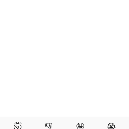
🤯
👎
🤪
😭