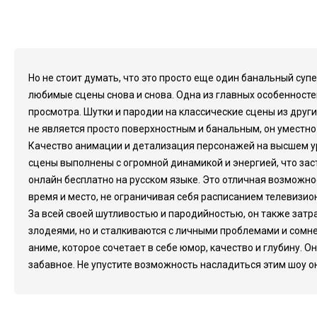
Но не стоит думать, что это просто еще один банальный суп
любимые сцены снова и снова. Одна из главных особенносте
просмотра. Шутки и пародии на классические сцены из дру
не является просто поверхностным и банальным, он уместно
Качество анимации и детализация персонажей на высшем ур
сцены выполнены с огромной динамикой и энергией, что зас
онлайн бесплатно на русском языке. Это отличная возможно
время и место, не ограничивая себя расписанием телевизион
За всей своей шутливостью и пародийностью, он также затр
злодеями, но и сталкиваются с личными проблемами и сомн
аниме, которое сочетает в себе юмор, качество и глубину. О
забавное. Не упустите возможность насладиться этим шоу он