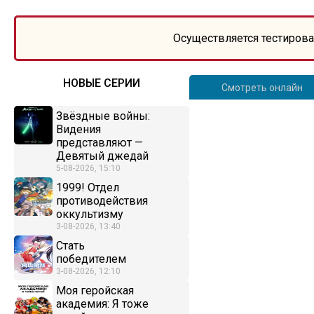
Осуществляется тестирова
НОВЫЕ СЕРИИ
Смотреть онлайн
Звёздные войны:
Видения
представляют —
Девятый джедай
5-08-2026, 15:10
1999! Отдел
противодействия
оккультизму
3-08-2026, 13:40
Стать
победителем
3-08-2026, 12:10
Моя геройская
академия: Я тоже