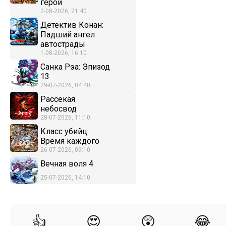
герой
2-08-2026, 21:40
Детектив Конан:
Падший ангел
автострады
1-08-2026, 16:10
Санка Рэа: Эпизод
13
29-07-2026, 04:40
Рассекая
небосвод
28-07-2026, 11:10
Класс убийц:
Время каждого
26-07-2026, 09:10
Вечная воля 4
25-07-2026, 14:10
👍
😍
😲
😂