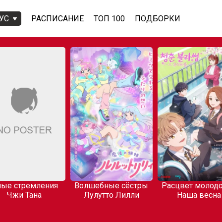
УС
РАСПИСАНИЕ
ТОП 100
ПОДБОРКИ
ые стремления
Волшебные сёстры
Расцвет молодо
Чжи Тана
Лулутто Лилли
Наша весна