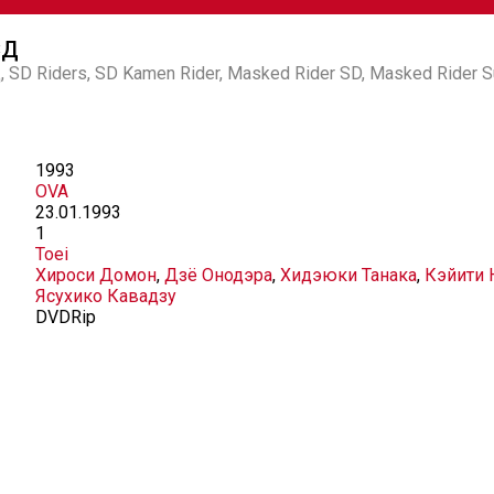
СД
SD Riders, SD Kamen Rider, Masked Rider SD, Masked Rider 
1993
OVA
23.01.1993
1
Toei
Хироси Домон
,
Дзё Онодэра
,
Хидэюки Танака
,
Кэйити 
Ясухико Кавадзу
DVDRip