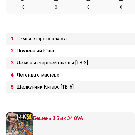
0
0
0
0
Семья второго класса
Почтенный Юань
Демоны старшей школы [ТВ-3]
Легенда о мастере
Щелкунчик Китаро [ТВ-6]
Бешеный Бык 34 OVA