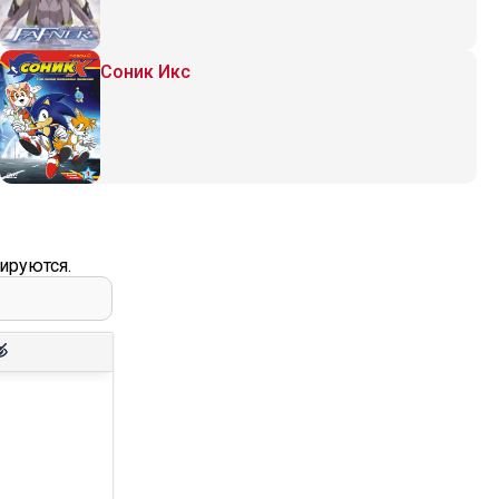
Соник Икс
ируются.