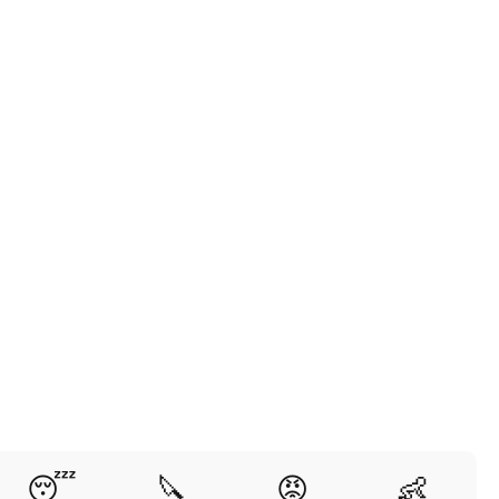
😴
🔪
😡
👶