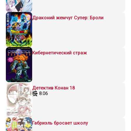
Драконий жемчуг Супер: Броли
Кибернетический страж
Детектив Конан 18
8.06
Габриэль бросает школу