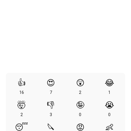
👍
😍
😲
😂
16
7
2
1
🤯
👎
🤪
😭
2
3
0
0
😴
🔪
😡
👶