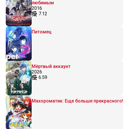
любимым
2016
7.12
Питомец
Мёртвый аккаунт
2026
6.59
Махороматик: Еще больше прекрасного!