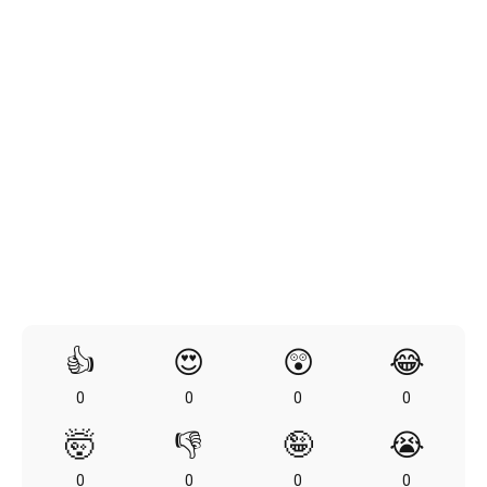
👍
😍
😲
😂
0
0
0
0
🤯
👎
🤪
😭
0
0
0
0