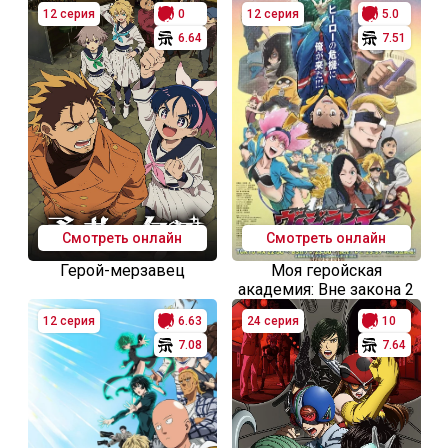
12 серия
0
12 серия
5.0
6.64
7.51
Смотреть онлайн
Смотреть онлайн
Герой-мерзавец
Моя геройская
академия: Вне закона 2
12 серия
6.63
24 серия
10
7.08
7.64