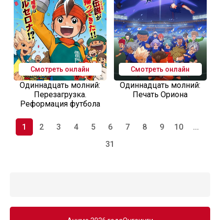
Смотреть онлайн
Смотреть онлайн
Одиннадцать молний:
Одиннадцать молний:
Перезагрузка.
Печать Ориона
Реформация футбола
1
2
3
4
5
6
7
8
9
10
...
31