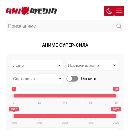
АНИМЕ СУПЕР-СИЛА
Онгоинг
1
10
1
3.3
5.5
7.8
10
1980
2025
1980
1991
2003
2014
2025