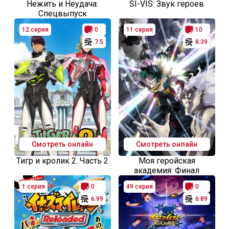
Нежить и Неудача:
SI-VIS: Звук героев
Спецвыпуск
12 серия
0
11 серия
10
7.5
8.39
Смотреть онлайн
Смотреть онлайн
Тигр и кролик 2. Часть 2
Моя геройская
академия: Финал
1 серия
0
49 серия
0
6.99
6.89