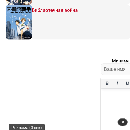
Библиотечная война
Минимал
✕
Реклама (0 сек)