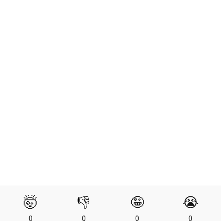
🤯
👎
🤪
😭
0
0
0
0