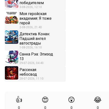
победителем
3-08-2026, 12:10
Моя геройская
академия: Я тоже
герой
2-08-2026, 21:40
Детектив Конан:
Падший ангел
автострады
1-08-2026, 16:10
Санка Рэа: Эпизод
13
29-07-2026, 04:40
Рассекая
небосвод
28-07-2026, 11:10
👍
😍
😲
😂
0
0
0
0