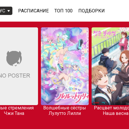
УС
РАСПИСАНИЕ
ТОП 100
ПОДБОРКИ
ые стремления
Волшебные сёстры
Расцвет молодо
Чжи Тана
Лулутто Лилли
Наша весна