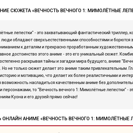
НИЕ СЮЖЕТА «ВЕЧНОСТЬ ВЕЧНОГО 1: МИМОЛЁТНЫЕ ЛЕП
лётные лепестки" - это захватывающий фантастический триллер, к
де люди обладают сверхъестественными способностями и борются 
 вниманием к деталям и прекрасно проработанным художественным
вное достоинство этого аниме - это его уникальный сюжет. Комб
Постепенно раскрывая тайны и загадки мира будущего, аниме "Веч
Но не только сюжет делает это аниме таким привлекательным. Гла
сторию и мотивацию, что делает их более реалистичными и интере
ая возможность насладиться качественным аниме без дополнительн
персонажами, то "Вечность вечного 1: Мимолётные лепестки" - это
иям Куона и его друзей прямо сейчас!
 ОНЛАЙН АНИМЕ «ВЕЧНОСТЬ ВЕЧНОГО 1: МИМОЛЁТНЫЕ 