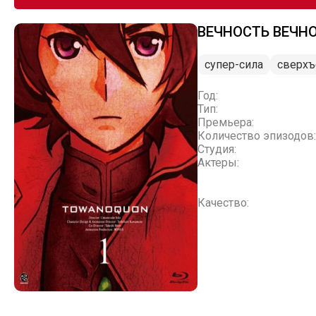
ВЕЧНОСТЬ ВЕЧН
супер-сила
сверхъ
Год:
Тип:
Премьера:
Количество эпизодов:
Студия:
Актеры:
Качество: