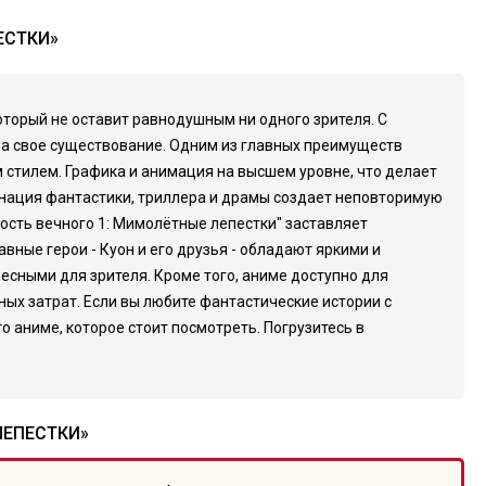
ЕСТКИ»
оторый не оставит равнодушным ни одного зрителя. С
за свое существование. Одним из главных преимуществ
 стилем. Графика и анимация на высшем уровне, что делает
инация фантастики, триллера и драмы создает неповторимую
ность вечного 1: Мимолётные лепестки" заставляет
вные герои - Куон и его друзья - обладают яркими и
сными для зрителя. Кроме того, аниме доступно для
ых затрат. Если вы любите фантастические истории с
 аниме, которое стоит посмотреть. Погрузитесь в
ЛЕПЕСТКИ»