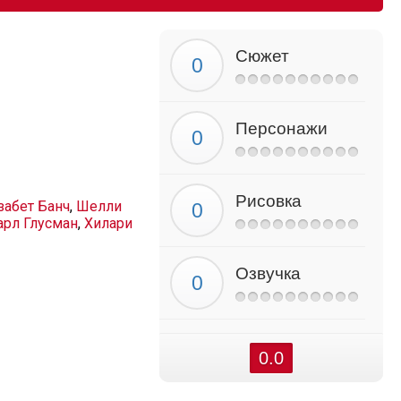
Сюжет
Персонажи
Рисовка
забет Банч
,
Шелли
арл Глусман
,
Хилари
Озвучка
0.0