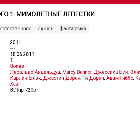
ОГО 1: МИМОЛЁТНЫЕ ЛЕПЕСТКИ
естественное
экшен
фантастика
2011
---
18.06.2011
1
Bones
Леральдо Анцальдуа
,
Marcy Bannor
,
Джессика Бун
,
Эли
Карлин-Блэк
,
Джастин Доран
,
Ти Доран
,
Адам Гиббс
,
К
Хааг
BDRip 720p