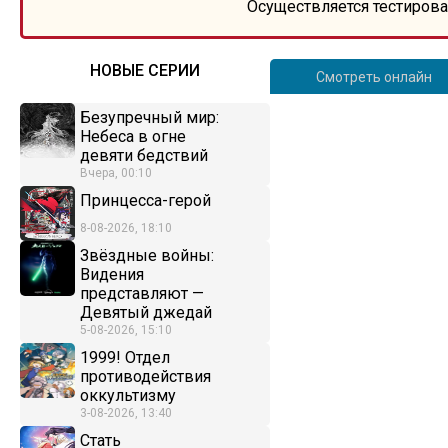
Осуществляется тестирова
НОВЫЕ СЕРИИ
Смотреть онлайн
Безупречный мир:
Небеса в огне
девяти бедствий
Вчера, 00:10
Принцесса-герой
8-08-2026, 18:10
Звёздные войны:
Видения
представляют —
Девятый джедай
5-08-2026, 15:10
1999! Отдел
противодействия
оккультизму
3-08-2026, 13:40
Стать