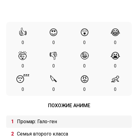
👍
😍
😲
😂
0
0
0
0
🤯
👎
🤪
😭
0
0
0
0
😴
🔪
😡
👶
0
0
0
0
ПОХОЖИЕ АНИМЕ
Промар: Гало-ген
Семья второго класса