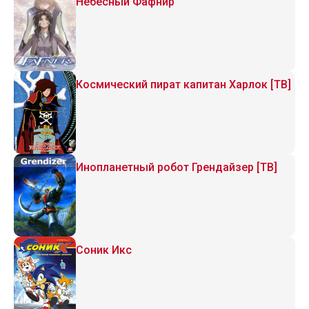
Небесный Фафнир
Космический пират капитан Харлок [ТВ]
Инопланетный робот Грендайзер [ТВ]
Соник Икс