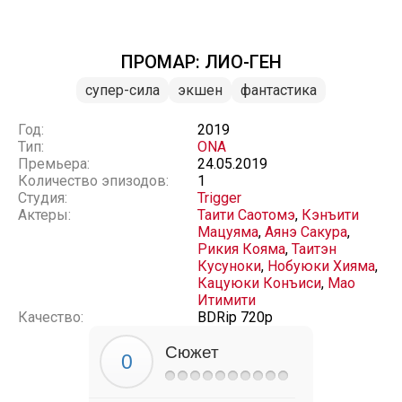
ПРОМАР: ЛИО-ГЕН
супер-сила
экшен
фантастика
Год:
2019
Тип:
ONA
Премьера:
24.05.2019
Количество эпизодов:
1
Студия:
Trigger
Актеры:
Таити Саотомэ
,
Кэнъити
Мацуяма
,
Аянэ Сакура
,
Рикия Кояма
,
Таитэн
Кусуноки
,
Нобуюки Хияма
,
Кацуюки Конъиси
,
Мао
Итимити
Качество:
BDRip 720p
Сюжет