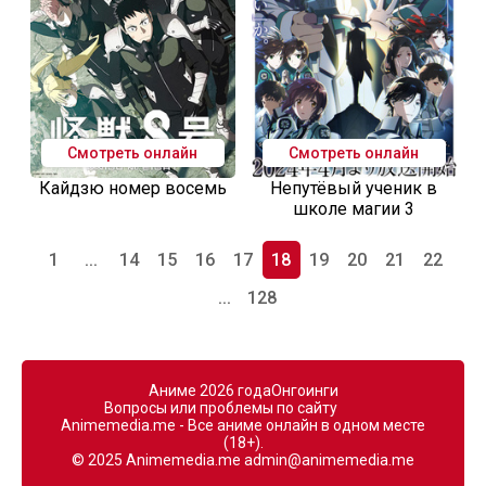
Смотреть онлайн
Смотреть онлайн
Кайдзю номер восемь
Непутёвый ученик в
школе магии 3
1
...
14
15
16
17
18
19
20
21
22
...
128
Аниме 2026 года
Онгоинги
Вопросы или проблемы по сайту
Animemedia.me - Все аниме онлайн в одном месте
(18+).
© 2025 Animemedia.me
admin@animemedia.me