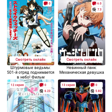
0
6.0
7.3
Смотреть онлайн
Смотреть онлайн
Штурмовые ведьмы:
Невинный панк:
501-й отряд поднимается
Механическая девушка
в небо! Фильм
12 серия
0
13 серия
0
6.23
5.82