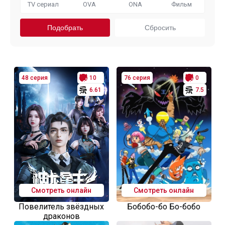
TV сериал
OVA
ONA
Фильм
48 серия
10
76 серия
0
6.61
7.5
Смотреть онлайн
Смотреть онлайн
Повелитель звёздных
Бобобо-бо Бо-бобо
драконов