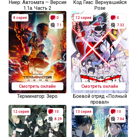
Ниер: Автомата — Версия
Код Гиас: Вернувшийся
1.1а. Часть 2
Розе
8 серия
0
12 серия
0
7.1
7.32
Смотреть онлайн
Смотреть онлайн
Терминатор: Зеро
Боевой отряд «Полный
провал»
12 серия
10
13 серия
10
8.29
7.04