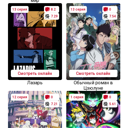
мир
13 серия
8.2
13 серия
0
7.29
7.54
Смотреть онлайн
Смотреть онлайн
Лазарь
Обычный роман в
Цзюлуне
12 серия
0
1 серия
0
7.21
5.61