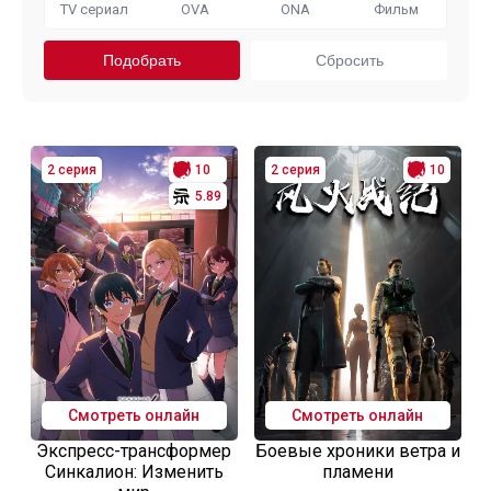
TV сериал
OVA
ONA
Фильм
2 серия
10
2 серия
10
5.89
Смотреть онлайн
Смотреть онлайн
Экспресс-трансформер
Боевые хроники ветра и
Синкалион: Изменить
пламени