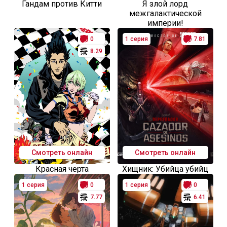
Гандам против Китти
Я злой лорд
межгалактической
империи!
0
1 серия
7.81
8.29
Смотреть онлайн
Смотреть онлайн
Красная черта
Хищник: Убийца убийц
1 серия
0
1 серия
0
7.77
6.41