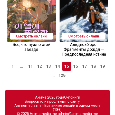
Смотреть онлайн
Смотреть онлайн
Всё, что нужно этой
Альдноа.Зеро:
звезде
Фрагменты дождя —
Предпоследняя истина
1
...
11
12
13
14
15
16
17
18
19
...
128
Аниме 2026 года
Онгоинги
Вопросы или проблемы по сайту
Animemedia.me - Все аниме онлайн в одном месте
(18+).
© 2025 Animemedia.me
admin@animemedia.me