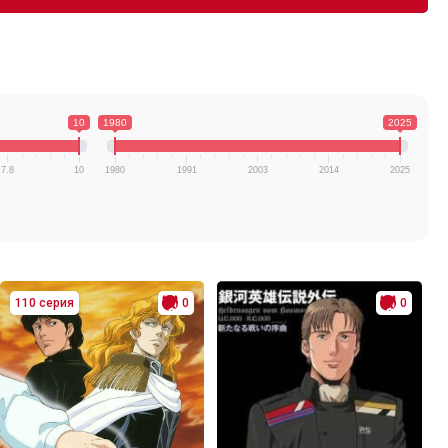
10
1980
2025
7.8
10
1980
1991
2003
2014
2025
110 серия
0
0