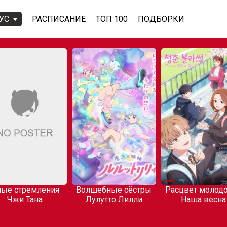
УС
РАСПИСАНИЕ
ТОП 100
ПОДБОРКИ
ые стремления
Волшебные сёстры
Расцвет молодо
Чжи Тана
Лулутто Лилли
Наша весна