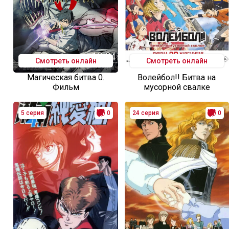
Смотреть онлайн
Смотреть онлайн
Магическая битва 0.
Волейбол!! Битва на
Фильм
мусорной свалке
5 серия
0
24 серия
0