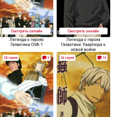
Смотреть онлайн
Смотреть онлайн
Легенда о героях
Легенда о героях
Галактики OVA-1
Галактики: Увертюра к
новой войне
28 серия
0
26 серия
10