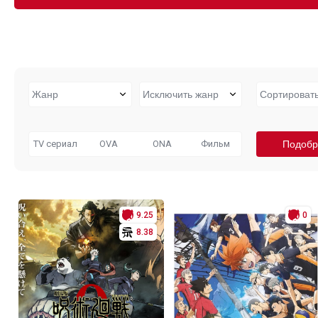
TV сериал
OVA
ONA
Фильм
9.25
0
8.38