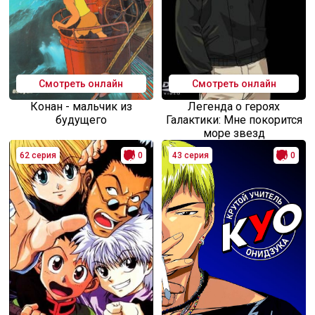
Смотреть онлайн
Смотреть онлайн
Конан - мальчик из
Легенда о героях
будущего
Галактики: Мне покорится
море звезд
62 серия
0
43 серия
0