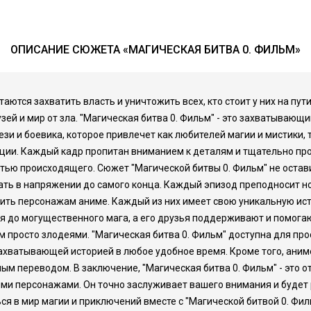
ОПИСАНИЕ СЮЖЕТА «МАГИЧЕСКАЯ БИТВА 0. ФИЛЬМ»
аются захватить власть и уничтожить всех, кто стоит у них на пут
узей и мир от зла. "Магическая битва 0. Фильм" - это захватываю
ези и боевика, которое привлечет как любителей магии и мистики,
ции. Каждый кадр пропитан вниманием к деталям и тщательно пр
астью происходящего. Сюжет "Магической битвы 0. Фильм" не оста
ть в напряжении до самого конца. Каждый эпизод преподносит нов
ить персонажам аниме. Каждый из них имеет свою уникальную ист
я до могущественного мага, а его друзья поддерживают и помогаю
ем просто злодеями. "Магическая битва 0. Фильм" доступна для пр
ахватывающей историей в любое удобное время. Кроме того, аниме
м переводом. В заключение, "Магическая битва 0. Фильм" - это о
ми персонажами. Он точно заслуживает вашего внимания и будет
я в мир магии и приключений вместе с "Магической битвой 0. Фил