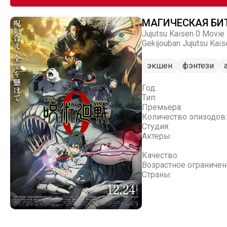
МАГИЧЕСКАЯ БИ
Jujutsu Kaisen 0 Movie
Gekijouban Jujutsu Kais
экшен
фэнтези
Год:
Тип:
Премьера:
Количество эпизодов:
Студия:
Актеры:
Качество:
Возрастное ограничен
Страны: