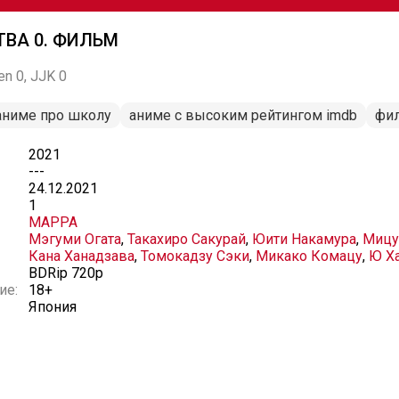
ТВА 0. ФИЛЬМ
en 0, JJK 0
аниме про школу
аниме с высоким рейтингом imdb
фи
2021
---
24.12.2021
1
MAPPA
Мэгуми Огата
,
Такахиро Сакурай
,
Юити Накамура
,
Мицу
Кана Ханадзава
,
Томокадзу Сэки
,
Микако Комацу
,
Ю Х
BDRip 720p
ие:
18+
Япония