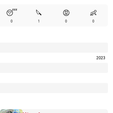
😴
🔪
😡
👶
0
1
0
0
2023