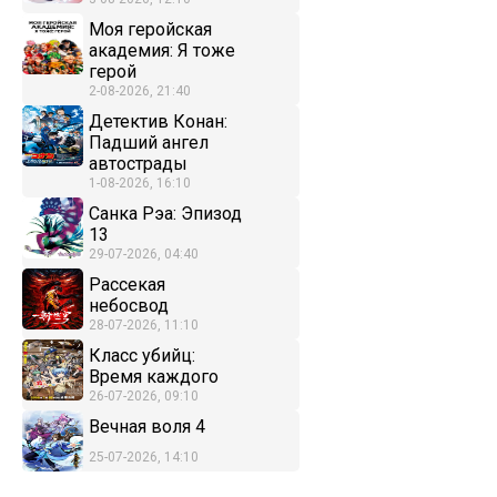
Моя геройская
академия: Я тоже
герой
2-08-2026, 21:40
Детектив Конан:
Падший ангел
автострады
1-08-2026, 16:10
Санка Рэа: Эпизод
13
29-07-2026, 04:40
Рассекая
небосвод
28-07-2026, 11:10
Класс убийц:
Время каждого
26-07-2026, 09:10
Вечная воля 4
25-07-2026, 14:10