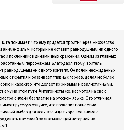
и. Юта понимает, что ему придется пройти через множество
щий аниме-фильм, который не оставит равнодушным ни одного
 так и поклонников динамичных сражений. Одним из главных
оработанным персонажам. Благодаря этому, зритель
вит равнодушным ни одного зрителя. Он полон неожиданных
ые открытия и развивает главных героев, делая их более
орию и характер, что делает их живыми и реалистичными.
т ему на этом пути. Антагонисты же, несмотря на свою
осмотра онлайн бесплатно на русском языке. Это отличная
 имеет русскую озвучку, что позволит полностью
тличный выбор для всех, кто ищет хорошее аниме с
 радовать вас своей захватывающей историей на
ьм"!