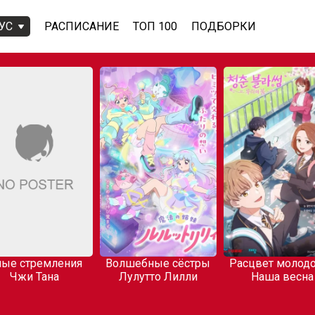
УС
РАСПИСАНИЕ
ТОП 100
ПОДБОРКИ
ые стремления
Волшебные сёстры
Расцвет молодо
Чжи Тана
Лулутто Лилли
Наша весна