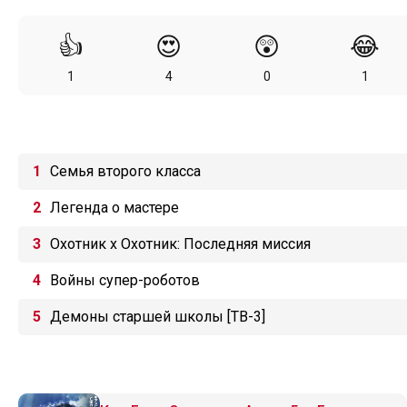
👍
😍
😲
😂
1
4
0
1
Семья второго класса
Легенда о мастере
Охотник х Охотник: Последняя миссия
Войны супер-роботов
Демоны старшей школы [ТВ-3]