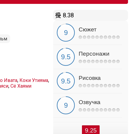
8.38
Сюжет
льм
Персонажи
Рисовка
о Ивата
,
Коки Утияма
,
аяси
,
Сё Хаями
Озвучка
9.25