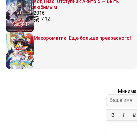
Код Гиас: Отступник Акито 5 — Быть
любимым
2016
7.12
Махороматик: Еще больше прекрасного!
Минимал