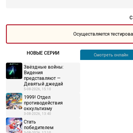
С
Осуществляется тестирова
НОВЫЕ СЕРИИ
Смотреть онлайн
Звёздные войны:
Видения
представляют —
Девятый джедай
5-08-2026, 15:10
1999! Отдел
противодействия
оккультизму
3-08-2026, 13:40
Стать
победителем
3-08-2026, 12:10