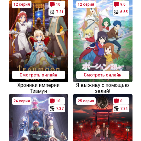
12 серия
10
12 серия
9.0
7.21
6.55
Смотреть онлайн
Смотреть онлайн
Хроники империи
Я выживу с помощью
Тиамун
зелий!
24 серия
10
25 серия
0
7.37
7.84