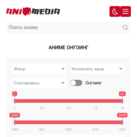
АНИМЕ ОНГОИНГ
Онгоинг
1
10
1
3.3
5.5
7.8
10
1980
2025
1980
1991
2003
2014
2025