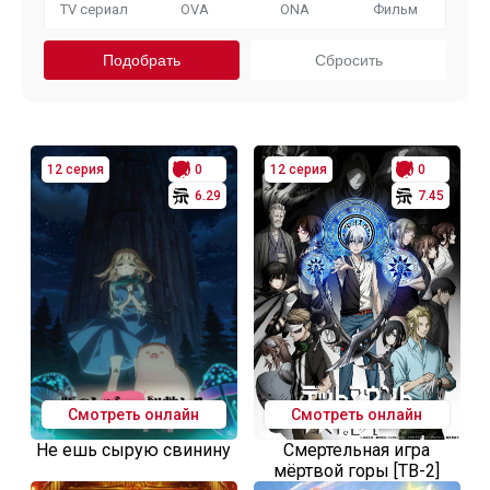
TV сериал
OVA
ONA
Фильм
12 серия
0
12 серия
0
6.29
7.45
Смотреть онлайн
Смотреть онлайн
Не ешь сырую свинину
Смертельная игра
мёртвой горы [ТВ-2]