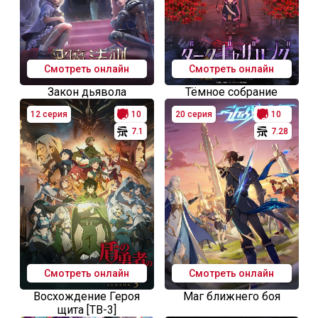
Смотреть онлайн
Смотреть онлайн
Закон дьявола
Тёмное собрание
12 серия
10
20 серия
10
7.1
7.28
Смотреть онлайн
Смотреть онлайн
Восхождение Героя
Маг ближнего боя
щита [ТВ-3]