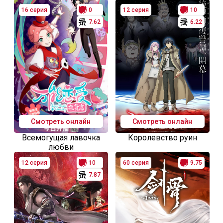
16 серия
0
12 серия
10
7.62
6.22
Смотреть онлайн
Смотреть онлайн
Всемогущая лавочка
Королевство руин
любви
12 серия
10
60 серия
9.75
7.87