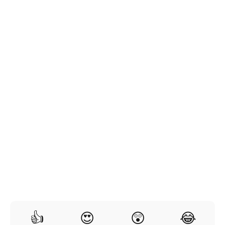
👍
😍
😲
😂