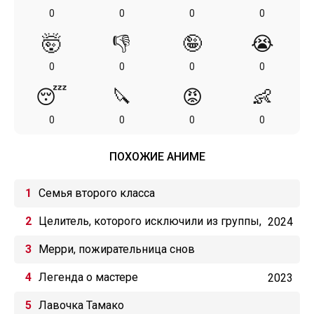
0
0
0
0
🤯
👎
🤪
😭
0
0
0
0
😴
🔪
😡
👶
0
0
0
0
ПОХОЖИЕ АНИМЕ
Семья второго класса
Целитель, которого исключили из группы,
2024
оказался сильнейшим!
Мерри, пожирательница снов
Легенда о мастере
2023
Лавочка Тамако