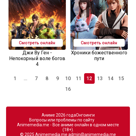
Смотреть онлайн
Смотреть онлайн
Джи Ву Ген -
Хроники божественного
Непокорный воле богов
пути
4
1
...
7
8
9
10
11
12
13
14
15
16
Аниме 2026 года
Онгоинги
Вопросы или проблемы по сайту
Animemedia.me - Все аниме онлайн в одном месте
(18+).
© 2025 Animemedia.me
admin@animemedia.me