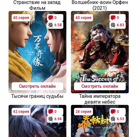
Странствие на запад.
Волшебник-воин Орфен
Фильм
(2021)
40 серия
0
40 серия
0
6.58
6.83
Смотреть онлайн
Смотреть онлайн
Тысячи границ судьбы
Тайна императора
девяти небес
42 серия
0
24 серия
0
6.94
6.53