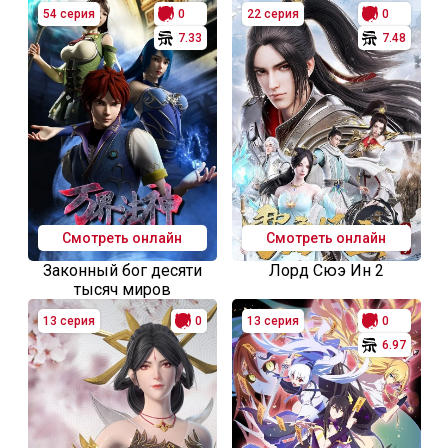
54 серия
0
22 серия
0
7.33
7.48
Смотреть онлайн
Смотреть онлайн
Законный бог десяти
Лорд Сюэ Ин 2
тысяч миров
13 серия
0
13 серия
0
6.97