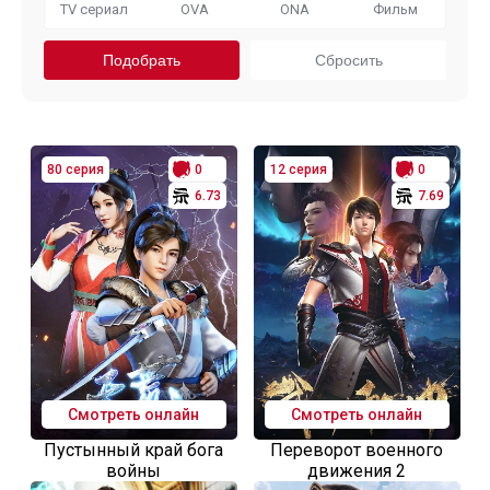
TV сериал
OVA
ONA
Фильм
80 серия
0
12 серия
0
6.73
7.69
Смотреть онлайн
Смотреть онлайн
Пустынный край бога
Переворот военного
войны
движения 2