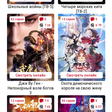
Школьные войны [ТВ-5]
Четыре морских кита
[ТВ-2]
42 серия
0
13 серия
0
7.24
6.79
Смотреть онлайн
Смотреть онлайн
Джи Ву Ген -
Охота демонического
Непокорный воле богов
короля на свою жену
3
12 серия
7.0
56 серия
0
7.44
6.37