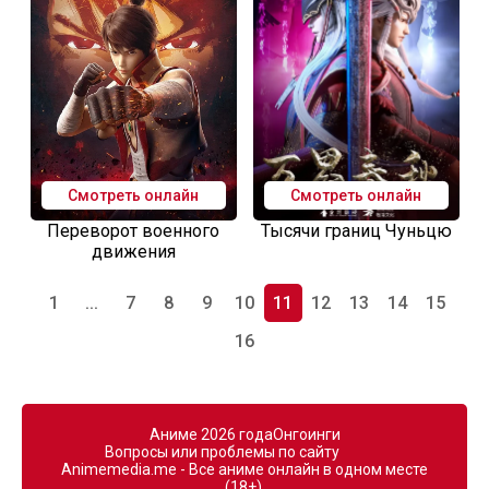
Смотреть онлайн
Смотреть онлайн
Переворот военного
Тысячи границ Чуньцю
движения
1
...
7
8
9
10
11
12
13
14
15
16
Аниме 2026 года
Онгоинги
Вопросы или проблемы по сайту
Animemedia.me - Все аниме онлайн в одном месте
(18+).