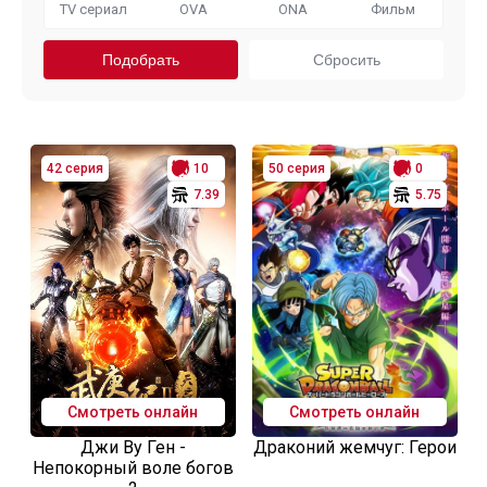
TV сериал
OVA
ONA
Фильм
42 серия
10
50 серия
0
7.39
5.75
Смотреть онлайн
Смотреть онлайн
Джи Ву Ген -
Драконий жемчуг: Герои
Непокорный воле богов