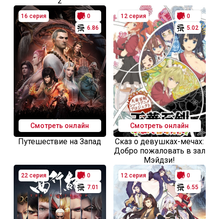
2
16 серия
0
12 серия
0
6.86
5.02
Смотреть онлайн
Смотреть онлайн
Путешествие на Запад
Сказ о девушках-мечах:
Добро пожаловать в зал
Мэйдзи!
22 серия
0
12 серия
0
7.01
6.55