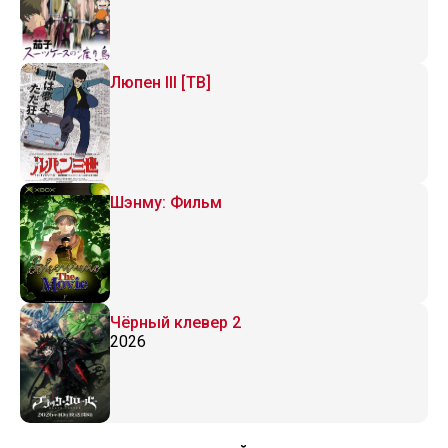
Люпен III [ТВ]
Шэнму: Фильм
Чёрный клевер 2
2026