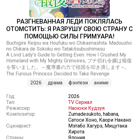
РАЗГНЕВАННАЯ ЛЕДИ ПОКЛЯЛАСЬ
ОТОМСТИТЬ: Я РАЗРУШУ СВОЮ СТРАНУ С
ПОМОЩЬЮ СИЛЫ ГРИМУАРА!
Buchigire Reijou wa Houfuku wo Chikaimashita. Madousho
no Chikara de Sokoku wo Tatakitsubushimasu
A Livid Lady's Guide to Getting Even: How I Crushed My
Homeland with My Mighty Grimoires, ブチ切れ令嬢は報復
を誓いました。～魔導書の力で祖国を叩き潰します～,
The Furious Princess Decided to Take Revenge
2026
драма
фэнтези
аниме
Год:
2026
Тип:
TV Сериал
Режиссер:
Наоюки Кудзуя
Композитор:
Zumadesukoto, habana,
Сатоси Хоно, Каори Накано
Сценарист:
Мэтабо Хагурэ, Мицутака
Хирота
Страны:
Япония