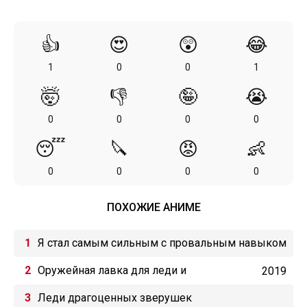
👍
😍
😲
😂
1
0
0
1
🤯
👎
🤪
😭
0
0
0
0
😴
🔪
😡
👶
0
0
0
0
ПОХОЖИЕ АНИМЕ
Я стал самым сильным с провальным навыком
«ненормальное состояние», я разрушу всё
Оружейная лавка для леди и
2019
джентльменов ONA
Леди драгоценных зверушек