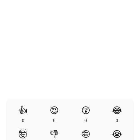
👍
😍
😲
😂
0
0
0
0
🤯
👎
🤪
😭