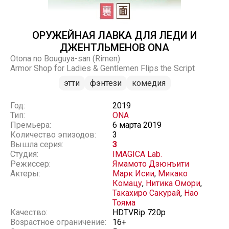
ОРУЖЕЙНАЯ ЛАВКА ДЛЯ ЛЕДИ И
ДЖЕНТЛЬМЕНОВ ONA
Otona no Bouguya-san (Rimen)
Armor Shop for Ladies & Gentlemen Flips the Script
этти
фэнтези
комедия
Год:
2019
Тип:
ONA
Премьера:
6 марта 2019
Количество эпизодов:
3
Вышла серия:
3
Студия:
IMAGICA Lab.
Режиссер:
Ямамото Дзюнъити
Актеры:
Марк Исии
,
Микако
Комацу
,
Нитика Омори
,
Такахиро Сакурай
,
Нао
Тояма
Качество:
HDTVRip 720p
Возрастное ограничение:
16+