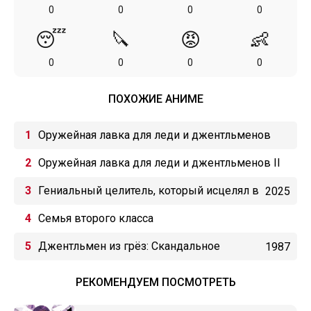
0
0
0
0
😴
🔪
😡
👶
0
0
0
0
ПОХОЖИЕ АНИМЕ
Оружейная лавка для леди и джентльменов
Оружейная лавка для леди и джентльменов II
Гениальный целитель, который исцелял в
2025
одно мгновение, но был изгнан как
Семья второго класса
бесполезный, теперь наслаждается
Джентльмен из грёз: Скандальное
1987
жизнью в качестве тёмного целителя
приключение
РЕКОМЕНДУЕМ ПОСМОТРЕТЬ