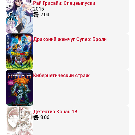
Рай Грисайи: Спецвыпуски
2015
7.03
Драконий жемчуг Супер: Броли
Кибернетический страж
Детектив Конан 18
8.06