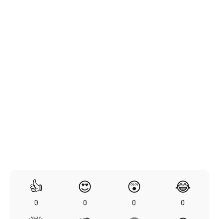
👍
😍
😲
😂
0
0
0
0