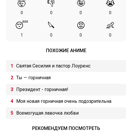
🤯
👎
🤪
😭
0
0
0
0
😴
🔪
😡
👶
1
0
0
0
ПОХОЖИЕ АНИМЕ
Святая Сесилия и пастор Лоуренс
Ты — горничная
Президент - горничная!
Моя новая горничная очень подозрительна
Всемогущая лавочка любви
РЕКОМЕНДУЕМ ПОСМОТРЕТЬ