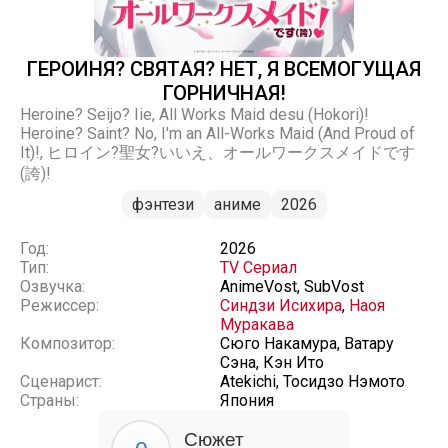
ГЕРОИНЯ? СВЯТАЯ? НЕТ, Я ВСЕМОГУЩАЯ
ГОРНИЧНАЯ!
Heroine? Seijo? Iie, All Works Maid desu (Hokori)!
Heroine? Saint? No, I'm an All-Works Maid (And Proud of
It)!, ヒロイン?聖女?いいえ、オールワークスメイドです
(誇)!
фэнтези
аниме
2026
Год:
2026
Тип:
TV Сериал
Озвучка:
AnimeVost, SubVost
Режиссер:
Синдзи Исихира
,
Наоя
Муракава
Композитор:
Сюго Накамура, Ватару
Сэна, Кэн Ито
Сценарист:
Atekichi, Тосидзо Нэмото
Страны:
Япония
Сюжет