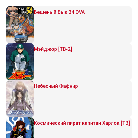
Бешеный Бык 34 OVA
Мэйджор [ТВ-2]
Небесный Фафнир
Космический пират капитан Харлок [ТВ]