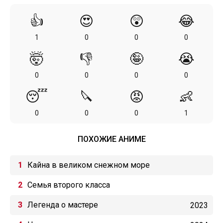
👍
😍
😲
😂
1
0
0
0
🤯
👎
🤪
😭
0
0
0
0
😴
🔪
😡
👶
0
0
0
1
ПОХОЖИЕ АНИМЕ
Кайна в великом снежном море
Семья второго класса
Легенда о мастере
2023