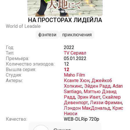
НА ПРОСТОРАХ ЛИДЕЙЛА
World of Leadale
фэнтези
приключения
Год:
2022
Тип:
TV Сериал
Премьера:
05.01.2022
Количество эпизодов:
12
Вышла серия:
12
Студия:
Maho Film
Актеры:
Ксанте Хюн
,
Джейкоб
Хопкинс
,
Эйден Радд
,
Adan
Santiago
,
Мэттью Дэвид
Радд
,
Эрин Ивет
,
Скайлер
Девенпорт
,
Лиззи Фриман
,
Лэндон МакДональд
,
Крис
Ниоси
Качество:
WEB-DLRip 720p