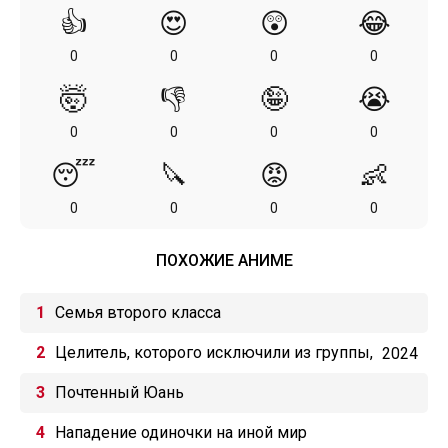
👍
😍
😲
😂
0
0
0
0
🤯
👎
🤪
😭
0
0
0
0
😴
🔪
😡
👶
0
0
0
0
ПОХОЖИЕ АНИМЕ
Семья второго класса
Целитель, которого исключили из группы,
2024
оказался сильнейшим!
Почтенный Юань
Нападение одиночки на иной мир