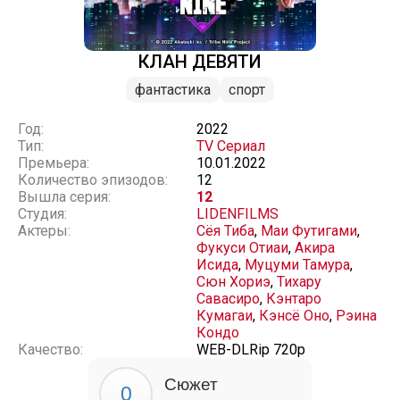
КЛАН ДЕВЯТИ
фантастика
спорт
Год:
2022
Тип:
TV Сериал
Премьера:
10.01.2022
Количество эпизодов:
12
Вышла серия:
12
Студия:
LIDENFILMS
Актеры:
Сёя Тиба
,
Маи Футигами
,
Фукуси Отиаи
,
Акира
Исида
,
Муцуми Тамура
,
Сюн Хориэ
,
Тихару
Савасиро
,
Кэнтаро
Кумагаи
,
Кэнсё Оно
,
Рэина
Кондо
Качество:
WEB-DLRip 720p
Сюжет