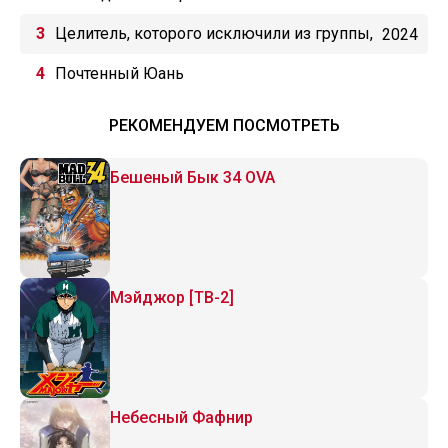
Целитель, которого исключили из группы,
2024
оказался сильнейшим!
Почтенный Юань
РЕКОМЕНДУЕМ ПОСМОТРЕТЬ
Бешеный Бык 34 OVA
Мэйджор [ТВ-2]
Небесный Фафнир