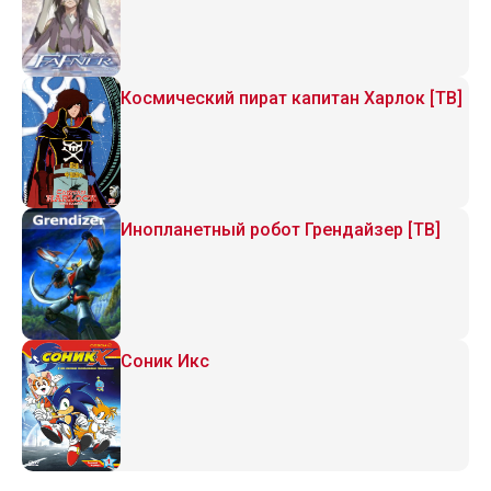
Космический пират капитан Харлок [ТВ]
Инопланетный робот Грендайзер [ТВ]
Соник Икс