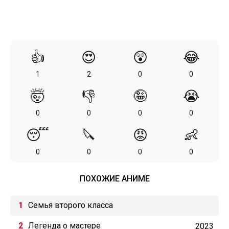
👍
😍
😲
😂
1
2
0
0
🤯
👎
🤪
😭
0
0
0
0
😴
🔪
😡
👶
0
0
0
0
ПОХОЖИЕ АНИМЕ
Семья второго класса
Легенда о мастере
2023