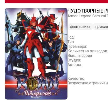
ЧУДОТВОРНЫЕ Р
Armor Legend Samurai T
фантастика
прикл
Год:
Тип:
Премьера:
Количество эпизодов:
Вышла серия:
Студия:
Актеры:
Качество:
Возрастное ограничен