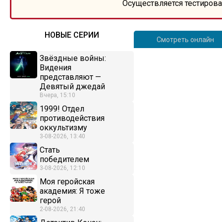
Осуществляется тестирова
НОВЫЕ СЕРИИ
Смотреть онлайн
Звёздные войны:
Видения
представляют —
Девятый джедай
Вчера, 15:10
1999! Отдел
противодействия
оккультизму
3-08-2026, 13:40
Стать
победителем
3-08-2026, 12:10
Моя геройская
академия: Я тоже
герой
2-08-2026, 21:40