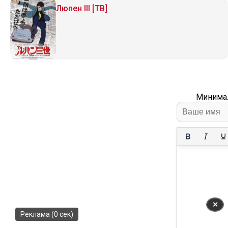
Люпен III [ТВ]
Минимал
✕
Реклама (0 сек)