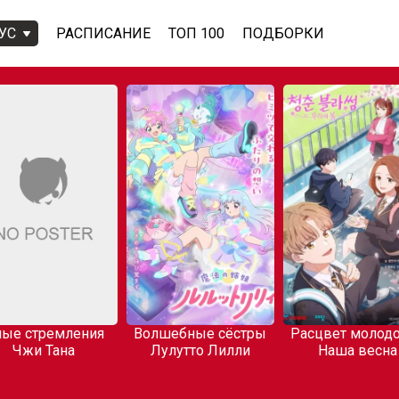
УС
РАСПИСАНИЕ
ТОП 100
ПОДБОРКИ
ые стремления
Волшебные сёстры
Расцвет молодо
Чжи Тана
Лулутто Лилли
Наша весна