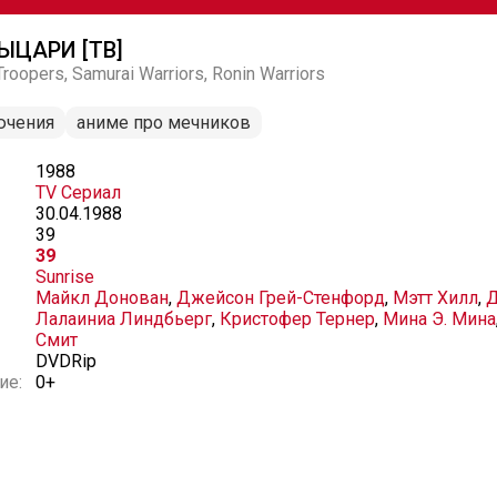
ЫЦАРИ [ТВ]
roopers, Samurai Warriors, Ronin Warriors
ючения
аниме про мечников
1988
TV Сериал
30.04.1988
39
39
Sunrise
Майкл Донован
,
Джейсон Грей-Стенфорд
,
Мэтт Хилл
,
Д
Лалаиниа Линдбьерг
,
Кристофер Тернер
,
Мина Э. Мина
Смит
DVDRip
ие:
0+