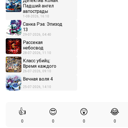
Детектив Конан:
Падший ангел
автострады
1-08-2026, 16:10
Санка Рэа: Эпизод
13
29-07-2026, 04:40
Рассекая
небосвод
28-07-2026, 11:10
Класс убийц:
Время каждого
26-07-2026, 09:10
Вечная воля 4
25-07-2026, 14:10
👍
😍
😲
😂
0
0
0
0