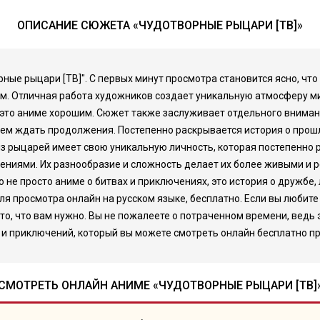
ОПИСАНИЕ СЮЖЕТА «ЧУДОТВОРНЫЕ РЫЦАРИ [ТВ]»
рные рыцари [ТВ]". С первых минут просмотра становится ясно, ч
м. Отличная работа художников создает уникальную атмосферу мир
т это аниме хорошим. Сюжет также заслуживает отдельного внима
ием ждать продолжения. Постепенно раскрывается история о прошло
из рыцарей имеет свою уникальную личность, которая постепенно 
нениями. Их разнообразие и сложность делает их более живыми и р
о не просто аниме о битвах и приключениях, это история о дружбе,
 для просмотра онлайн на русском языке, бесплатно. Если вы люби
 то, что вам нужно. Вы не пожалеете о потраченном времени, ведь
и приключений, который вы можете смотреть онлайн бесплатно пр
СМОТРЕТЬ ОНЛАЙН АНИМЕ «ЧУДОТВОРНЫЕ РЫЦАРИ [ТВ]