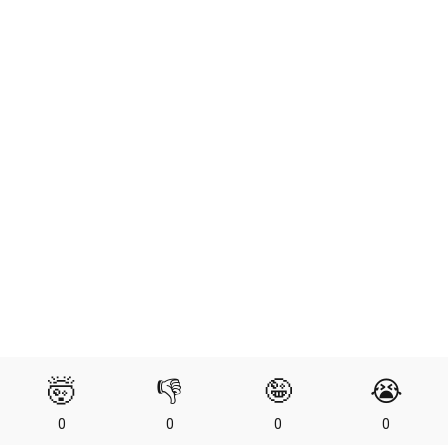
🤯
👎
🤪
😭
0
0
0
0