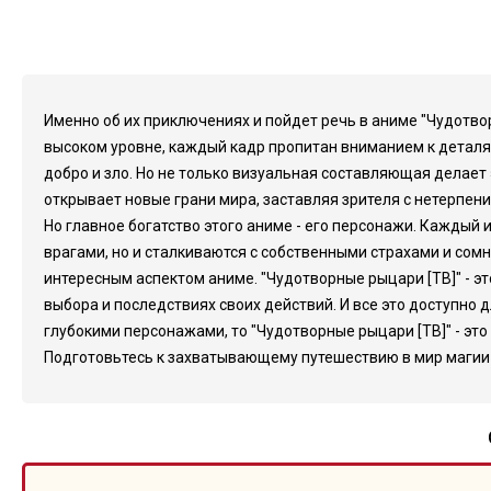
Именно об их приключениях и пойдет речь в аниме "Чудотво
высоком уровне, каждый кадр пропитан вниманием к деталя
добро и зло. Но не только визуальная составляющая делае
открывает новые грани мира, заставляя зрителя с нетерпен
Но главное богатство этого аниме - его персонажи. Каждый 
врагами, но и сталкиваются с собственными страхами и сом
интересным аспектом аниме. "Чудотворные рыцари [ТВ]" - эт
выбора и последствиях своих действий. И все это доступно
глубокими персонажами, то "Чудотворные рыцари [ТВ]" - это
Подготовьтесь к захватывающему путешествию в мир магии 