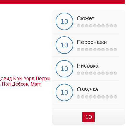
Сюжет
Персонажи
Рисовка
эвид Кэй
,
Уорд Перри
,
,
Пол Добсон
,
Мэтт
Озвучка
10