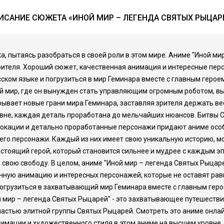
ИСАНИЕ СЮЖЕТА «ИНОЙ МИР – ЛЕГЕНДА СВЯТЫХ РЫЦАР
мка, пытаясь разобраться в своей роли в этом мире. Аниме "Иной м
ителя. Хороший сюжет, качественная анимация и интересные перс
ском языке и погрузиться в мир Геминара вместе с главным героем
й мир, где он вынужден стать управляющим огромным роботом, вы
ывает новые грани мира Геминара, заставляя зрителя держать ве
не, каждая деталь проработана до мельчайших нюансов. Битвы Сэ
 локации и детально проработанные персонажи придают аниме осо
его персонажи. Каждый из них имеет свою уникальную историю, мо
астоящий герой, который становится сильнее и мудрее с каждым эп
 свою свободу. В целом, аниме "Иной мир – легенда Святых Рыцар
енную анимацию и интересных персонажей, которые не оставят р
погрузиться в захватывающий мир Геминара вместе с главным геро
й мир – легенда Святых Рыцарей" - это захватывающее путешестви
астью элитной группы Святых Рыцарей. Смотреть это аниме онлайн
имации и художественного стиля в этом аниме на высшем уровне.