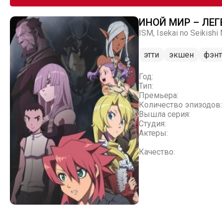
ИНОЙ МИР – ЛЕ
ISM, Isekai no Seikishi
этти
экшен
фэнт
Год:
Тип:
Премьера:
Количество эпизодов:
Вышла серия:
Студия:
Актеры:
Качество: