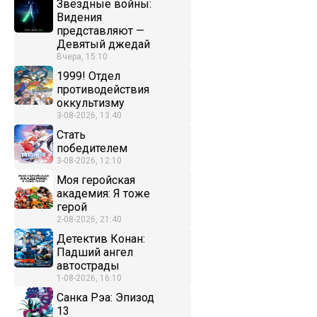
Звёздные войны:
Видения
представляют —
Девятый джедай
Вчера, 15:10
1999! Отдел
противодействия
оккультизму
3-08-2026, 13:40
Стать
победителем
3-08-2026, 12:10
Моя геройская
академия: Я тоже
герой
2-08-2026, 21:40
Детектив Конан:
Падший ангел
автострады
1-08-2026, 16:10
Санка Рэа: Эпизод
13