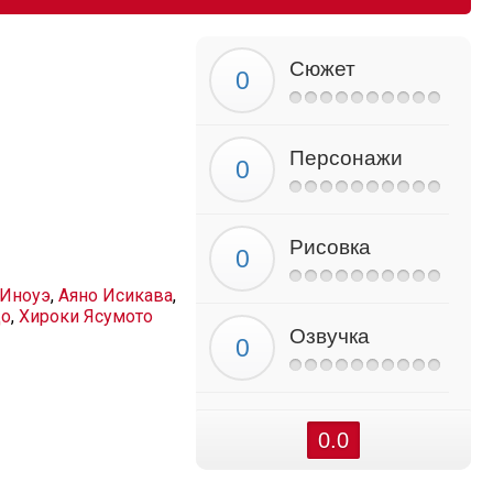
Сюжет
Персонажи
Рисовка
 Иноуэ
,
Аяно Исикава
,
до
,
Хироки Ясумото
Озвучка
0.0