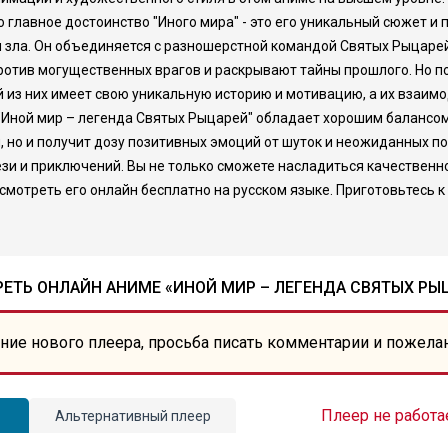
главное достоинство "Иного мира" - это его уникальный сюжет и 
ил зла. Он объединяется с разношерстной командой Святых Рыцаре
ротив могущественных врагов и раскрывают тайны прошлого. Но п
 из них имеет свою уникальную историю и мотивацию, а их взаимо
 "Иной мир – легенда Святых Рыцарей" обладает хорошим балансом
но и получит дозу позитивных эмоций от шуток и неожиданных по
ези и приключений. Вы не только сможете насладиться качествен
смотреть его онлайн бесплатно на русском языке. Приготовьтесь 
ЕТЬ ОНЛАЙН АНИМЕ «ИНОЙ МИР – ЛЕГЕНДА СВЯТЫХ РЫ
ние нового плеера, просьба писать комментарии и пожела
Плеер не работа
Альтернативный плеер