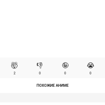
🤯
👎
🤪
😭
2
0
0
0
ПОХОЖИЕ АНИМЕ