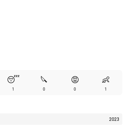
😴
🔪
😡
👶
1
0
0
1
2023