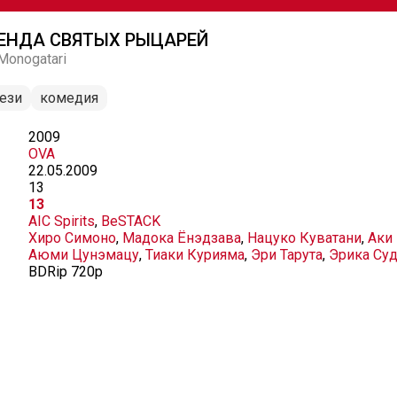
ГЕНДА СВЯТЫХ РЫЦАРЕЙ
 Monogatari
ези
комедия
2009
OVA
22.05.2009
13
13
AIC Spirits
,
BeSTACK
Хиро Симоно
,
Мадока Ёнэдзава
,
Нацуко Куватани
,
Аки
Аюми Цунэмацу
,
Тиаки Курияма
,
Эри Тарута
,
Эрика Су
BDRip 720p