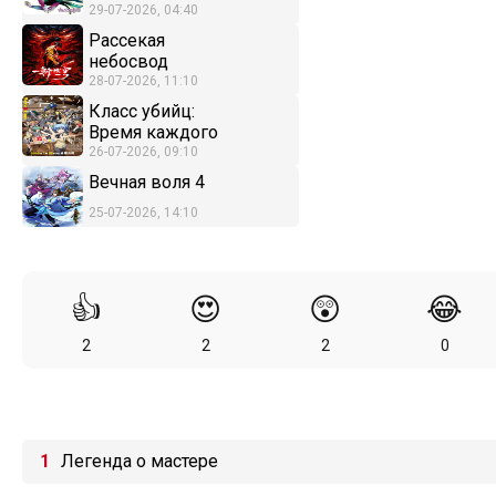
29-07-2026, 04:40
Рассекая
небосвод
28-07-2026, 11:10
Класс убийц:
Время каждого
26-07-2026, 09:10
Вечная воля 4
25-07-2026, 14:10
👍
😍
😲
😂
2
2
2
0
Легенда о мастере