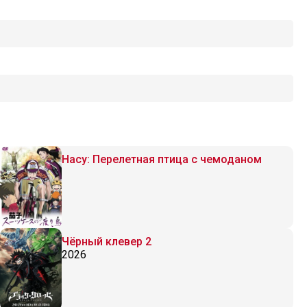
Насу: Перелетная птица с чемоданом
Чёрный клевер 2
2026