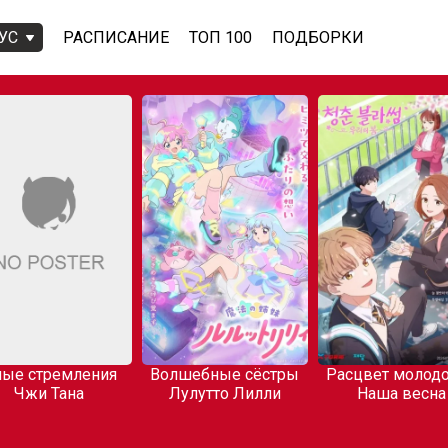
УС
РАСПИСАНИЕ
ТОП 100
ПОДБОРКИ
ые стремления
Волшебные сёстры
Расцвет молодо
Чжи Тана
Лулутто Лилли
Наша весна