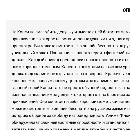
ОП
Но Кэнси не смог убить девушку и вместе с ней бежит из за
приключение, которое не оставит равнодушным ни одного зр
просмотра. Вы можете смотреть его онлайн бесплатно на рус
уникальный сюжет. Попадание главного героя в фэнтезийны
дальше. Каждый эпизод преподносит новые повороты и откр
аниме привлекательным. Качество анимации на высшем уров
держать дыхание и не отрывать глаз от экрана. Красочные
конечно же, главным преимуществом этого аниме являются 
Главный герой Кэнси - это не просто обычный подросток, а н
сильная и независимая девушка, которая готова бороться за
приключений. Оно сочетает в себе хороший сюжет, качеств
можете смотреть его онлайн бесплатно на русском языке и 
историю о борьбе за свободу и справедливость. Аниме "Ино
обнаруживает свои невероятные способности и становится ч
захватывающий мир сражений, магии и дружбы. Качество ан