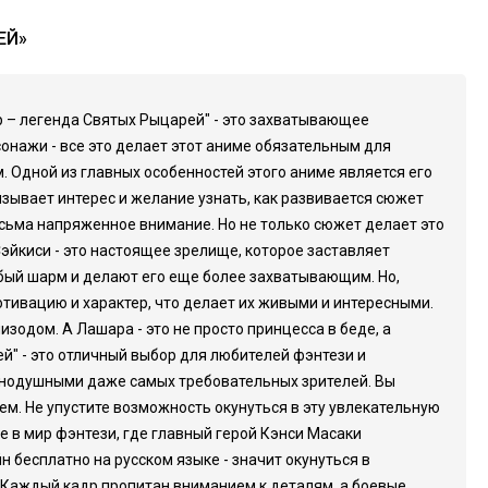
ЕЙ»
ир – легенда Святых Рыцарей" - это захватывающее
онажи - все это делает этот аниме обязательным для
. Одной из главных особенностей этого аниме является его
зывает интерес и желание узнать, как развивается сюжет
сьма напряженное внимание. Но не только сюжет делает это
йкиси - это настоящее зрелище, которое заставляет
бый шарм и делают его еще более захватывающим. Но,
тивацию и характер, что делает их живыми и интересными.
изодом. А Лашара - это не просто принцесса в беде, а
ей" - это отличный выбор для любителей фэнтези и
авнодушными даже самых требовательных зрителей. Вы
ем. Не упустите возможность окунуться в эту увлекательную
е в мир фэнтези, где главный герой Кэнси Масаки
 бесплатно на русском языке - значит окунуться в
 Каждый кадр пропитан вниманием к деталям, а боевые