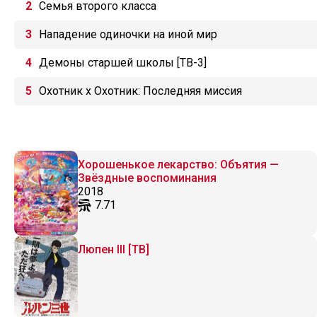
Семья второго класса
Нападение одиночки на иной мир
Демоны старшей школы [ТВ-3]
Охотник х Охотник: Последняя миссия
Хорошенькое лекарство: Объятия —
Звёздные воспоминания
2018
7.71
Люпен III [ТВ]