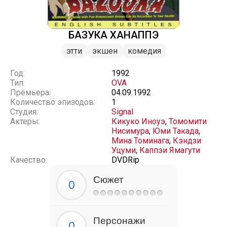
БАЗУКА ХАНАППЭ
этти
экшен
комедия
Год:
1992
Тип:
OVA
Премьера:
04.09.1992
Количество эпизодов:
1
Студия:
Signal
Актеры:
Кикуко Иноуэ
,
Томомити
Нисимура
,
Юми Такада
,
Мина Томинага
,
Кэндзи
Уцуми
,
Каппэи Ямагути
Качество:
DVDRip
Сюжет
Персонажи