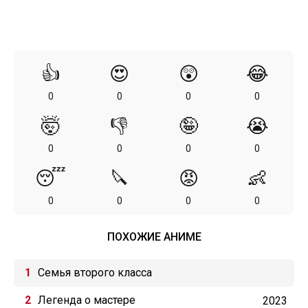
👍
😍
😲
😂
0
0
0
0
🤯
👎
🤪
😭
0
0
0
0
😴
🔪
😡
👶
0
0
0
0
ПОХОЖИЕ АНИМЕ
Семья второго класса
Легенда о мастере
2023