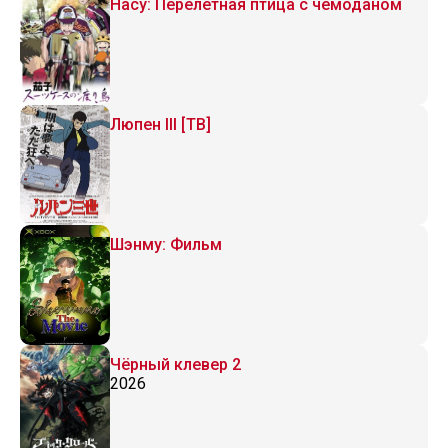
Насу: Перелетная птица с чемоданом
Люпен III [ТВ]
Шэнму: Фильм
Чёрный клевер 2
2026