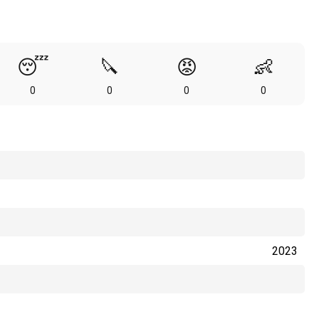
😴
🔪
😡
👶
0
0
0
0
2023