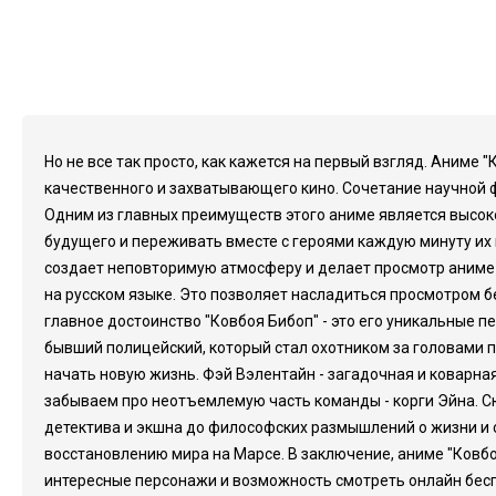
Но не все так просто, как кажется на первый взгляд. Аним
качественного и захватывающего кино. Сочетание научной 
Одним из главных преимуществ этого аниме является высок
будущего и переживать вместе с героями каждую минуту их
создает неповторимую атмосферу и делает просмотр аниме
на русском языке. Это позволяет насладиться просмотром бе
главное достоинство "Ковбоя Бибоп" - это его уникальные п
бывший полицейский, который стал охотником за головами по
начать новую жизнь. Фэй Вэлентайн - загадочная и коварная
забываем про неотъемлемую часть команды - корги Эйна. Сю
детектива и экшна до философских размышлений о жизни и см
восстановлению мира на Марсе. В заключение, аниме "Ковбо
интересные персонажи и возможность смотреть онлайн бес