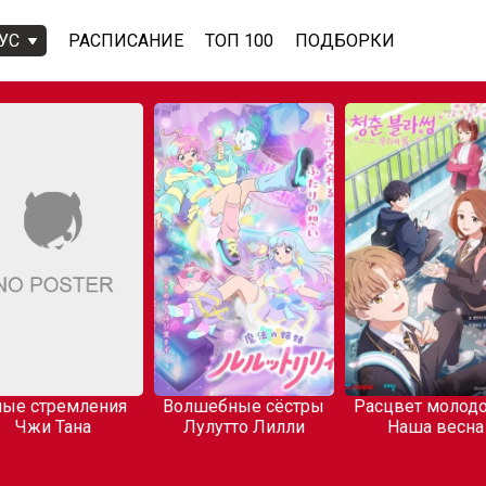
УС
РАСПИСАНИЕ
ТОП 100
ПОДБОРКИ
ые стремления
Волшебные сёстры
Расцвет молодо
Чжи Тана
Лулутто Лилли
Наша весна