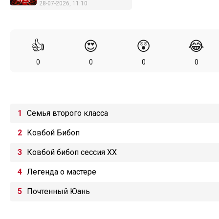
28-07-2026, 11:10
👍
😍
😲
😂
0
0
0
0
Семья второго класса
Ковбой Бибоп
Ковбой бибоп сессия XX
Легенда о мастере
Почтенный Юань