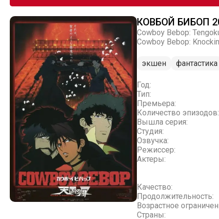
КОВБОЙ БИБОП 2
Cowboy Bebop: Tengoku
Cowboy Bebop: Knockin'
экшен
фантастика
Год:
Тип:
Премьера:
Количество эпизодов:
Вышла серия:
Студия:
Озвучка:
Режиссер:
Актеры:
Качество:
Продолжительность:
Возрастное ограничен
Страны: