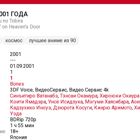
001 ГОДА
 no Tobira
 on Heaven's Door
космос
лучшее аниме из 90
2001
---
01.09.2001
1
1
Bones
3DF Voice, ВидеоСервис, Видео Сервис 4k
Синъитиро Ватанабэ
,
Тэнсаи Окамура
,
Хироюки Окиура
Коити Ямадэра
,
Унсё Исидзука
,
Мэгуми Хаясибара
,
Аои
Кадзухико Иноуэ
,
Дзюрота Косуги
,
Кинрю Аримото
,
Хи
Уэда
BDRip 720p
1 ч 55 мин
ие:
18+
Япония