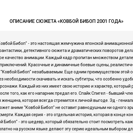
ОПИСАНИЕ СЮЖЕТА «КОВБОЙ БИБОП 2001 ГОДА»
е "Ковбой Бибоп" - это настоящая жемчужина японской анимационн
фантастики, детективного сюжета и драматических поворотов дел
ое качество анимации. Каждый кадр пропитан множеством деталей
 приключений. Красочные и динамичные боевые сцены, реалистич
 "Ковбой Бибоп" незабываемым. Еще одним преимуществом этой с
з необходимости скачивать и искать субтитры, что особенно удобно
ерсонажи. Каждый из них имеет свою историю и характер, который 
сле того, как его напарник предал его. Спайк Спигел - бывший чл
 женщина, которая всегда стремится к личной выгоде. Эд - гениаль
жет аниме "Ковбой Бибоп" не оставит равнодушным ни одного зрит
ерти. Каждая серия - это отдельная история, которая в конце кон
й Бибоп" - это шедевр, который обязательно стоит посмотреть ка
платно на русском языке делают эту серию идеальным выбором дл