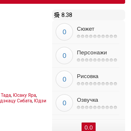
8.38
Сюжет
Персонажи
Рисовка
 Тада
,
Юсаку Яра
,
Озвучка
дэкацу Сибата
,
Юдзи
0.0