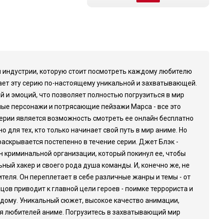
ой индустрии, которую стоит посмотреть каждому любителю
ает эту серию по-настоящему уникальной и захватывающей.
 и эмоций, что позволяет полностью погрузиться в мир
ные персонажи и потрясающие пейзажи Марса - все это
ерии является возможность смотреть ее онлайн бесплатно
 для тех, кто только начинает свой путь в мир аниме. Но
раскрывается постепенно в течение серии. Джет Блэк -
ен криминальной организации, который покинул ее, чтобы
ный хакер и своего рода душа команды. И, конечно же, не
еля. Он переплетает в себе различные жанры и темы - от
цов приводит к главной цели героев - поимке террориста и
ждому. Уникальный сюжет, высокое качество анимации,
я любителей аниме. Погрузитесь в захватывающий мир