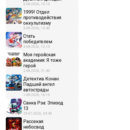
5-08-2026, 15:10
1999! Отдел
противодействия
оккультизму
3-08-2026, 13:40
Стать
победителем
3-08-2026, 12:10
Моя геройская
академия: Я тоже
герой
2-08-2026, 21:40
Детектив Конан:
Падший ангел
автострады
1-08-2026, 16:10
Санка Рэа: Эпизод
13
29-07-2026, 04:40
Рассекая
небосвод