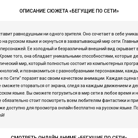
ОПИСАНИЕ СЮЖЕТА «БЕГУЩИЕ ПО СЕТИ»
оставит равнодушным ни одного зрителя. Оно сочетает в себе уни
 на русском языке и окунуться в захватывающий мир сети. Главным
 персонажей. Ее холодный и безразличный внешний вид скрывает 
 Кроме того, она обладает уникальными способностями, которые д
истический мир, который полностью состоит из компьютерных прогр
нологий, и познакомиться с разнообразными персонажами, кажды
 по Сети" поразят вас своим качеством анимации. Каждая сцена 
е сможете оторваться от экрана, следя за каждым движением и д
усском языке. Вы сможете погрузиться в мир сети в любое время 
рое обязательно стоит посмотреть всем любителям фантастики и пр
же доступно для просмотра онлайн бесплатно на русском языке. П
ей!
СМОТРЕТЬ ОНЛАЙН АНИМЕ «БЕГУЩИЕ ПО СЕТИ»