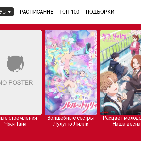
УС
РАСПИСАНИЕ
ТОП 100
ПОДБОРКИ
ые стремления
Волшебные сёстры
Расцвет молодо
Чжи Тана
Лулутто Лилли
Наша весна