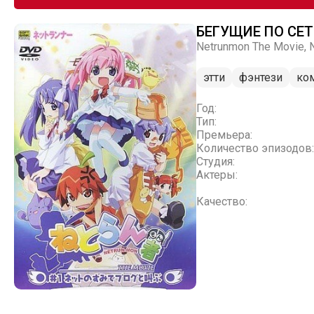
БЕГУЩИЕ ПО СЕ
Netrunmon The Movie, 
этти
фэнтези
ко
Год:
Тип:
Премьера:
Количество эпизодов:
Студия:
Актеры:
Качество: