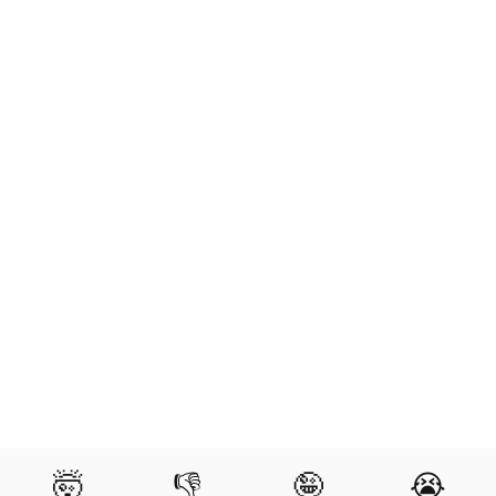
🤯
👎
🤪
😭