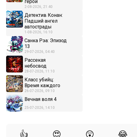
герой
2-08-2026, 21:40
Детектив Конан:
Падший ангел
автострады
1-08-2026, 16:10
Санка Рэа: Эпизод
13
29-07-2026, 04:40
Рассекая
небосвод
28-07-2026, 11:10
Класс убийц:
Время каждого
26-07-2026, 09:10
Вечная воля 4
25-07-2026, 14:10
👍
😍
😲
😂