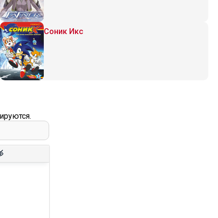
Соник Икс
ируются.