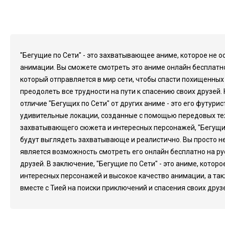
"Бегущие по Сети" - это захватывающее аниме, которое не 
анимации. Вы сможете смотреть это аниме онлайн бесплатно
который отправляется в мир сети, чтобы спасти похищенных
преодолеть все трудности на пути к спасению своих друзей.
отличие "Бегущих по Сети" от других аниме - это его футур
удивительные локации, созданные с помощью передовых тех
захватывающего сюжета и интересных персонажей, "Бегущие
будут выглядеть захватывающе и реалистично. Вы просто н
является возможность смотреть его онлайн бесплатно на р
друзей. В заключение, "Бегущие по Сети" - это аниме, кото
интересных персонажей и высокое качество анимации, а так
вместе с Тией на поиски приключений и спасения своих друз