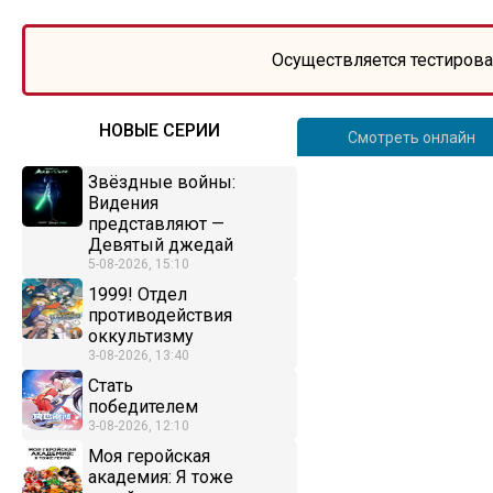
Осуществляется тестирова
НОВЫЕ СЕРИИ
Смотреть онлайн
Звёздные войны:
Видения
представляют —
Девятый джедай
5-08-2026, 15:10
1999! Отдел
противодействия
оккультизму
3-08-2026, 13:40
Стать
победителем
3-08-2026, 12:10
Моя геройская
академия: Я тоже