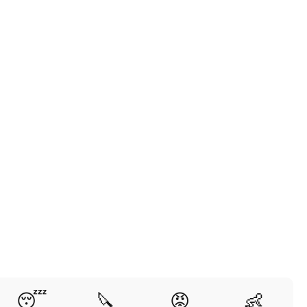
😴
🔪
😡
👶