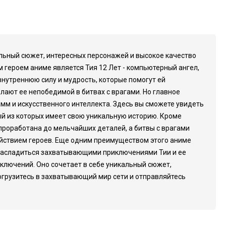
кальный сюжет, интересных персонажей и высокое качество
 героем аниме является Тия 12 Лет - компьютерный ангел,
внутреннюю силу и мудрость, которые помогут ей
елают ее непобедимой в битвах с врагами. Но главное
амм и искусственного интеллекта. Здесь вы сможете увидеть
й из которых имеет свою уникальную историю. Кроме
проработана до мельчайших деталей, а битвы с врагами
ействием героев. Еще одним преимуществом этого аниме
и насладиться захватывающими приключениями Тии и ее
иключений. Оно сочетает в себе уникальный сюжет,
огрузитесь в захватывающий мир сети и отправляйтесь