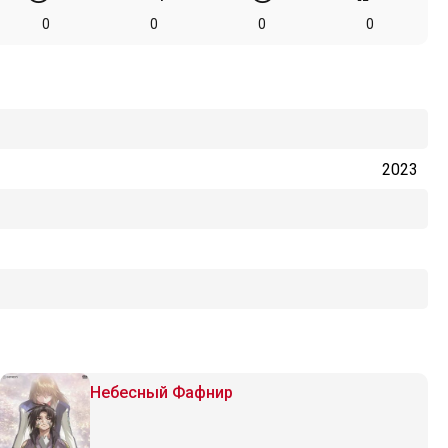
0
0
0
0
2023
Небесный Фафнир