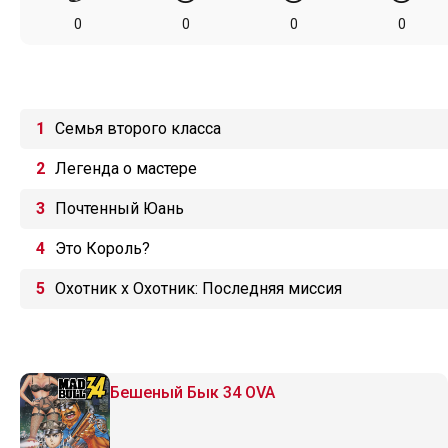
0
0
0
0
Семья второго класса
Легенда о мастере
Почтенный Юань
Это Король?
Охотник х Охотник: Последняя миссия
Бешеный Бык 34 OVA