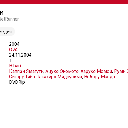
ТИ
NetRunner
медия
2004
OVA
24.11.2004
1
Hibari
Каппэи Ямагути
,
Ацуко Эномото
,
Харуко Момои
,
Руми 
Сигэру Тиба
,
Такахиро Мидзусима
,
Нобору Маэда
DVDRip