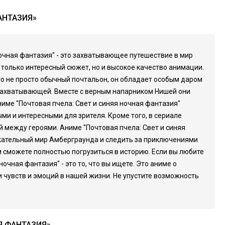
АНТАЗИЯ»
ночная фантазия" - это захватывающее путешествие в мир
только интересный сюжет, но и высокое качество анимации.
то не просто обычный почтальон, он обладает особым даром
и захватывающей. Вместе с верным напарником Нишей они
име "Почтовая пчела: Свет и синяя ночная фантазия"
ми и интересными для зрителя. Кроме того, в сериале
между героями. Аниме "Почтовая пчела: Свет и синяя
екательный мир Амберграунда и следить за приключениями
 сможете полностью погрузиться в историю. Если вы любите
чная фантазия" - это то, что вы ищете. Это аниме о
и чувств и эмоций в нашей жизни. Не упустите возможность
Я ФАНТАЗИЯ»