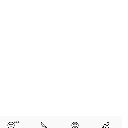
😴
🔪
😡
👶