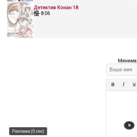
Детектив Конан 18
8.06
Минимал
✕
Реклама (0 сек)