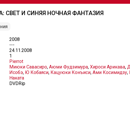
: СВЕТ И СИНЯЯ НОЧНАЯ ФАНТАЗИЯ
ния
2008
---
24.11.2008
1
Pierrot
Миюки Савасиро
,
Аюми Фудзимура
,
Хироси Арикава
,
Д
Исобэ
,
Ю Кобаяси
,
Кацуюки Конъиси
,
Ами Косимидзу
,
Наката
DVDRip