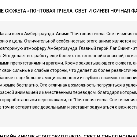
Е СЮЖЕТА «ПОЧТОВАЯ ПЧЕЛА: СВЕТ И СИНЯЯ НОЧНАЯ Ф
ага и всего Амберграунда. Аниме "Почтовая пчела: Свет и синяя 
ию и цель. Отличительной особенностью этого аниме является не 
овторимую атмосферу Амберграунда. Главный герой Лаг Сиинг - э
. Это делает его работу еще более ответственной и опасной, но 
ными препятствиями и врагами. Кроме захватывающего сюжета, ан
свои сильные и слабые стороны, что делает их более реалистичны
бавляет еще больше эмоциональности и глубины взаимоотношений 
ом языке бесплатно. Это отличная возможность погрузиться в увл
екрасной анимацией и качественным переводом, благодаря которым
роработанными персонажами, то "Почтовая пчела: Свет и синяя но
е точно оставит вас довольными и заставит задуматься о важност
НЛАЙН АНИМЕ «ПОЧТОВАЯ ПЧЕЛА: СВЕТ И СИНЯЯ НОЧНА