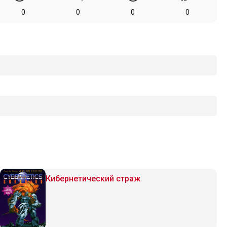
0
0
0
0
Кибернетический страж