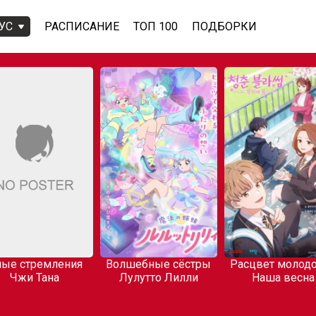
УС
РАСПИСАНИЕ
ТОП 100
ПОДБОРКИ
ые стремления
Волшебные сёстры
Расцвет молодо
Чжи Тана
Лулутто Лилли
Наша весна