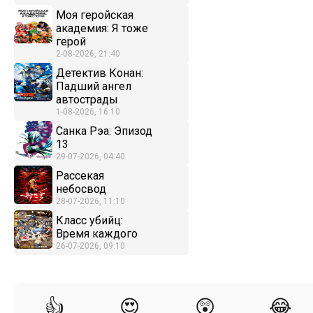
Моя геройская
академия: Я тоже
герой
2-08-2026, 21:40
Детектив Конан:
Падший ангел
автострады
1-08-2026, 16:10
Санка Рэа: Эпизод
13
29-07-2026, 04:40
Рассекая
небосвод
28-07-2026, 11:10
Класс убийц:
Время каждого
26-07-2026, 09:10
👍
😍
😲
😂