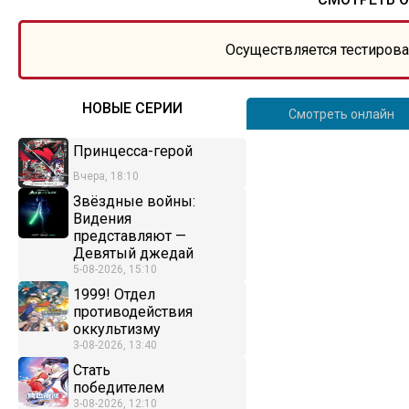
Осуществляется тестирова
НОВЫЕ СЕРИИ
Смотреть онлайн
Принцесса-герой
Вчера, 18:10
Звёздные войны:
Видения
представляют —
Девятый джедай
5-08-2026, 15:10
1999! Отдел
противодействия
оккультизму
3-08-2026, 13:40
Стать
победителем
3-08-2026, 12:10