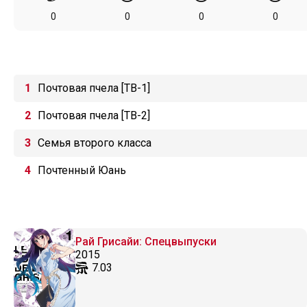
0
0
0
0
Почтовая пчела [ТВ-1]
Почтовая пчела [ТВ-2]
Семья второго класса
Почтенный Юань
Рай Грисайи: Спецвыпуски
2015
7.03