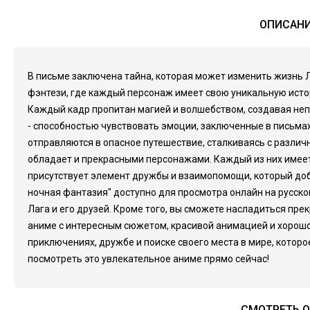
ОПИСАНИ
В письме заключена тайна, которая может изменить жизнь Л
фэнтези, где каждый персонаж имеет свою уникальную истор
Каждый кадр пропитан магией и волшебством, создавая неп
- способностью чувствовать эмоции, заключенные в письмах
отправляются в опасное путешествие, сталкиваясь с различ
обладает и прекрасными персонажами. Каждый из них имеет 
присутствует элемент дружбы и взаимопомощи, который до
ночная фантазия" доступно для просмотра онлайн на русск
Лага и его друзей. Кроме того, вы сможете насладиться пр
аниме с интересным сюжетом, красивой анимацией и хорошо п
приключениях, дружбе и поиске своего места в мире, которо
посмотреть это увлекательное аниме прямо сейчас!
СМОТРЕТЬ О