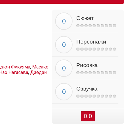
Сюжет
Персонажи
Рисовка
зюн Фукуяма
,
Масако
Нао Нагасава
,
Дзёдзи
Озвучка
0.0