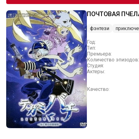
ПОЧТОВАЯ ПЧЕЛА
фэнтези
приключе
Год:
Тип:
Премьера:
Количество эпизодов:
Студия:
Актеры:
Качество: