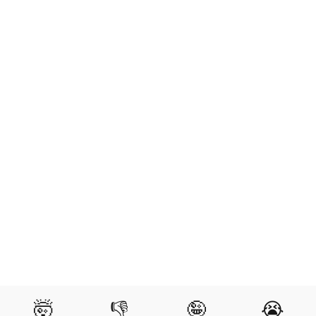
🤯
👎
🤪
😭