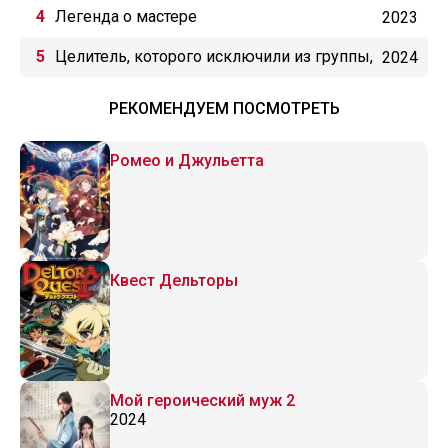
мгновенной смерти
Легенда о мастере
2023
Целитель, которого исключили из группы,
2024
оказался сильнейшим!
РЕКОМЕНДУЕМ ПОСМОТРЕТЬ
Ромео и Джульетта
Квест Дельторы
Мой героический муж 2
2024