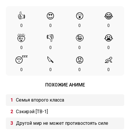
👍
😍
😲
😂
0
0
0
0
🤯
👎
🤪
😭
0
0
0
0
😴
🔪
😡
👶
0
0
0
0
ПОХОЖИЕ АНИМЕ
Семья второго класса
Сэкирэй [ТВ-1]
Другой мир не может противостоять силе