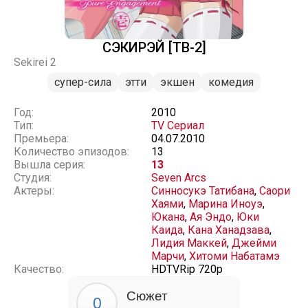
СЭКИРЭЙ [ТВ-2]
Sekirei 2
супер-сила
этти
экшен
комедия
Год:
2010
Тип:
TV Сериал
Премьера:
04.07.2010
Количество эпизодов:
13
Вышла серия:
13
Студия:
Seven Arcs
Актеры:
Синносукэ Татибана
,
Саори
Хаями
,
Марина Иноуэ
,
Юкана
,
Ая Эндо
,
Юки
Каида
,
Кана Ханадзава
,
Лидия Маккей
,
Джейми
Марчи
,
Хитоми Набатамэ
Качество:
HDTVRip 720p
Сюжет