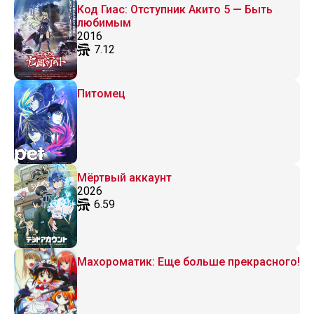
Код Гиас: Отступник Акито 5 — Быть
любимым
2016
7.12
Питомец
Мёртвый аккаунт
2026
6.59
Махороматик: Еще больше прекрасного!