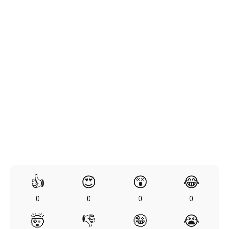
👍
😍
😲
😂
0
0
0
0
🤯
👎
🤪
😭