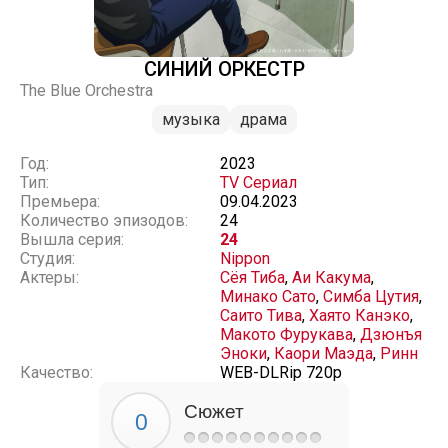
СИНИЙ ОРКЕСТР
The Blue Orchestra
музыка
драма
Год:
2023
Тип:
TV Сериал
Премьера:
09.04.2023
Количество эпизодов:
24
Вышла серия:
24
Студия:
Nippon
Актеры:
Сёя Тиба
,
Аи Какума
,
Минако Сато
,
Симба Цутия
,
Саито Тива
,
Хаято Канэко
,
Макото Фурукава
,
Дзюнъя
Эноки
,
Каори Маэда
,
Ринн
Качество:
WEB-DLRip 720p
Сюжет