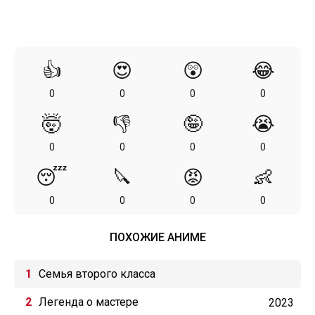
👍
😍
😲
😂
0
0
0
0
🤯
👎
🤪
😭
0
0
0
0
😴
🔪
😡
👶
0
0
0
0
ПОХОЖИЕ АНИМЕ
Семья второго класса
Легенда о мастере
2023