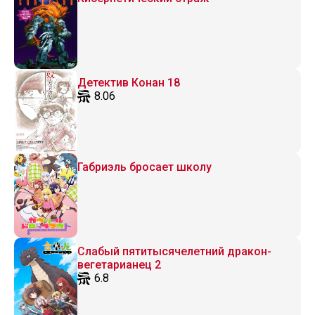
Детектив Конан 18
8.06
Габриэль бросает школу
Слабый пятитысячелетний дракон-
вегетарианец 2
6.8