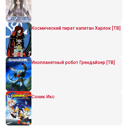
Космический пират капитан Харлок [ТВ]
Инопланетный робот Грендайзер [ТВ]
Соник Икс