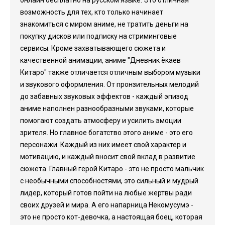
онлайн бесплатно на русском языке. Это отличная
возможность для тех, кто только начинает
знакомиться с миром аниме, не тратить деньги на
покупку дисков или подписку на стриминговые
сервисы. Кроме захватывающего сюжета и
качественной анимации, аниме "Дневник ёкаев
Китаро" также отличается отличным выбором музыки
и звукового оформления. От пронзительных мелодий
до забавных звуковых эффектов - каждый эпизод
аниме наполнен разнообразными звуками, которые
помогают создать атмосферу и усилить эмоции
зрителя. Но главное богатство этого аниме - это его
персонажи. Каждый из них имеет свой характер и
мотивацию, и каждый вносит свой вклад в развитие
сюжета. Главный герой Китаро - это не просто мальчик
с необычными способностями, это сильный и мудрый
лидер, который готов пойти на любые жертвы ради
своих друзей и мира. А его напарница Некомусумэ -
это не просто кот-девочка, а настоящая боец, которая