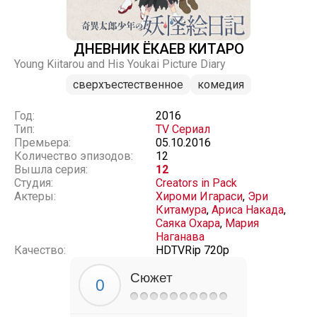
ДНЕВНИК ЁКАЕВ КИТАРО
Young Kiitarou and His Youkai Picture Diary
сверхъестественное
комедия
Год:
2016
Тип:
TV Сериал
Премьера:
05.10.2016
Количество эпизодов:
12
Вышла серия:
12
Студия:
Creators in Pack
Актеры:
Хироми Игараси
,
Эри
Китамура
,
Ариса Накада
,
Саяка Охара
,
Мария
Наганава
Качество:
HDTVRip 720p
Сюжет