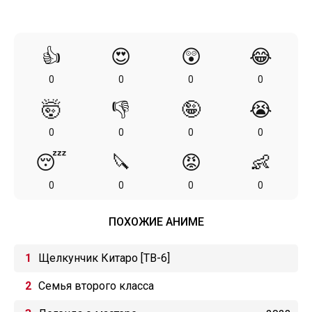
👍
😍
😲
😂
0
0
0
0
🤯
👎
🤪
😭
0
0
0
0
😴
🔪
😡
👶
0
0
0
0
ПОХОЖИЕ АНИМЕ
Щелкунчик Китаро [ТВ-6]
Семья второго класса