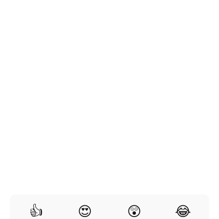
👍
😍
😲
😂