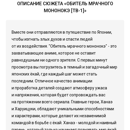
ОПИСАНИЕ СЮЖЕТА «ОБИТЕЛЬ МРАЧНОГО
МОНОНОКЭ [ТВ-1]»
Вместе они отправляются в путешествие по Японии,
чтобы изгнать злых духов и спасти людей
от их воздействия. "Обитель мрачного мононокэ" - это
захватывающее аниме, которое не оставит
равнодушным ни одного зрителя. С первых минут
просмотра вы погрузитесь в темный и загадочный мир
японских ёкай, где каждый шаг может стать
последним. Отличное качество анимации
и проработка деталей создают атмосферу ужаса
и напряжения, которая будет сопровождать вас
на протяжении всего сериала. Главные герои, Ханаэ
и Харуицуки, обладают уникальными способностями
и характерами, которые делают их незаменимой
командой в борьбе с ёкай. Ханаэ - молодой и наивный
парень, который только начинает познавать мир ёкай,