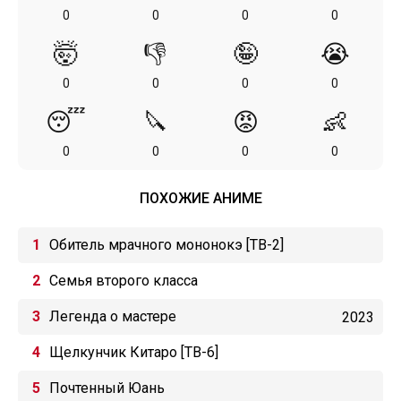
0
0
0
0
🤯
👎
🤪
😭
0
0
0
0
😴
🔪
😡
👶
0
0
0
0
ПОХОЖИЕ АНИМЕ
Обитель мрачного мононокэ [ТВ-2]
Семья второго класса
Легенда о мастере
2023
Щелкунчик Китаро [ТВ-6]
Почтенный Юань