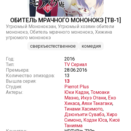
ОБИТЕЛЬ МРАЧНОГО МОНОНОКЭ [ТВ-1]
Угрюмый Мононокэан, Угрюмый хозяин обители
мононокэ, Обитель мрачного мононокэ, Хижина
угрюмого мононокэ
сверхъестественное
комедия
Год:
2016
Тип:
TV Сериал
Премьера:
28.06.2016
Количество эпизодов:
13
Вышла серия:
13
Студия:
Pierrot Plus
Актеры:
Юки Кадзи
,
Томоаки
Маэно
,
Икуэ Отани
,
Ёко
Хикаса
,
Аяхи Такагаки
,
Тинами Хасимото
,
Дзюнъити Сувабэ
,
Хиро
Симоно
,
Кодзи Юса
,
Кисё
Танияма