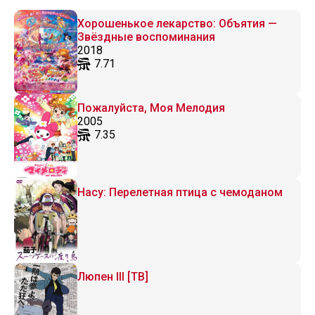
Хорошенькое лекарство: Объятия —
Звёздные воспоминания
2018
7.71
Пожалуйста, Моя Мелодия
2005
7.35
Насу: Перелетная птица с чемоданом
Люпен III [ТВ]