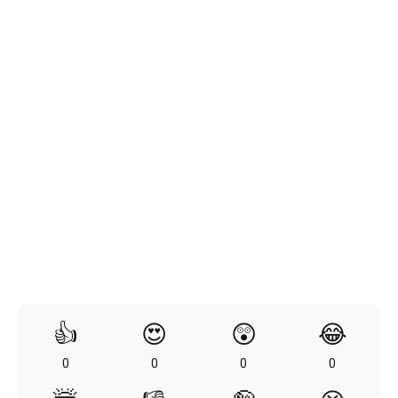
👍
😍
😲
😂
0
0
0
0