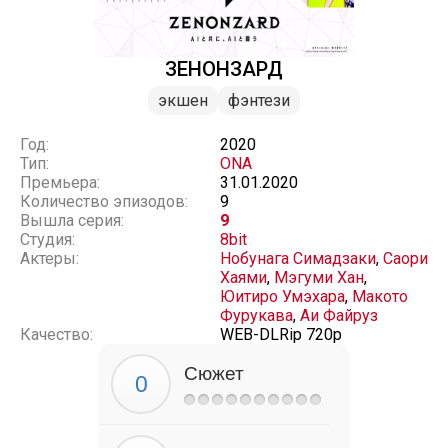
ЗЕНОНЗАРД
экшен
фэнтези
Год:
2020
Тип:
ONA
Премьера:
31.01.2020
Количество эпизодов:
9
Вышла серия:
9
Студия:
8bit
Актеры:
Нобунага Симадзаки
,
Саори
Хаями
,
Мэгуми Хан
,
Юитиро Умэхара
,
Макото
Фурукава
,
Аи Файруз
Качество:
WEB-DLRip 720p
Сюжет