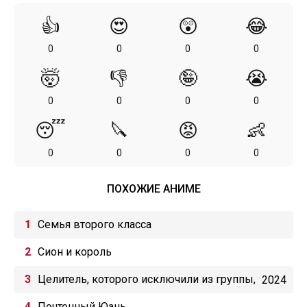
👍
😍
😲
😂
0
0
0
0
🤯
👎
🤪
😭
0
0
0
0
😴
🔪
😡
👶
0
0
0
0
ПОХОЖИЕ АНИМЕ
Семья второго класса
Сион и король
Целитель, которого исключили из группы,
2024
оказался сильнейшим!
Почтенный Юань