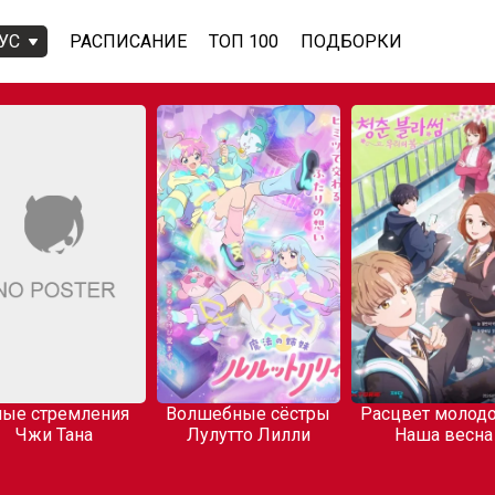
УС
РАСПИСАНИЕ
ТОП 100
ПОДБОРКИ
ые стремления
Волшебные сёстры
Расцвет молодо
Чжи Тана
Лулутто Лилли
Наша весна