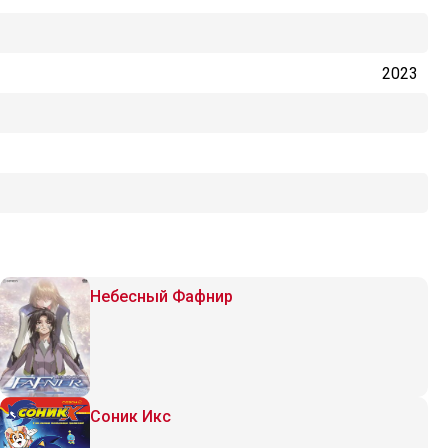
2023
Небесный Фафнир
Соник Икс