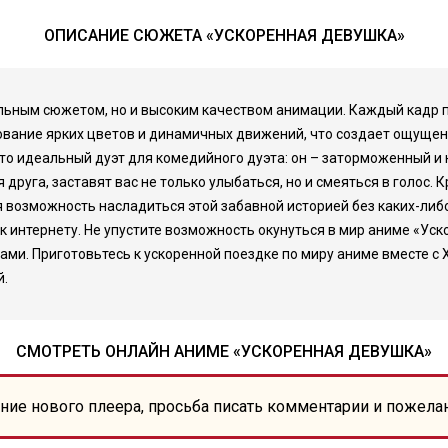
ОПИСАНИЕ СЮЖЕТА «УСКОРЕННАЯ ДЕВУШКА»
альным сюжетом, но и высоким качеством анимации. Каждый кадр
ование ярких цветов и динамичных движений, что создает ощущен
это идеальный дуэт для комедийного дуэта: он – заторможенный и
друга, заставят вас не только улыбаться, но и смеяться в голос.
я возможность насладиться этой забавной историей без каких-либ
п к интернету. Не упустите возможность окунуться в мир аниме «У
. Приготовьтесь к ускоренной поездке по миру аниме вместе с Х
й.
СМОТРЕТЬ ОНЛАЙН АНИМЕ «УСКОРЕННАЯ ДЕВУШКА»
ние нового плеера, просьба писать комментарии и пожела