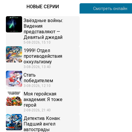
НОВЫЕ СЕРИИ
Смотреть онлайн
Звёздные войны:
Видения
представляют —
Девятый джедай
5-08-2026, 15:10
1999! Отдел
противодействия
оккультизму
3-08-2026, 13:40
Стать
победителем
3-08-2026, 12:10
Моя геройская
академия: Я тоже
герой
2-08-2026, 21:40
Детектив Конан:
Падший ангел
автострады