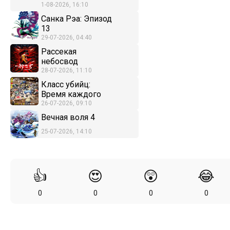
1-08-2026, 16:10
Санка Рэа: Эпизод
13
29-07-2026, 04:40
Рассекая
небосвод
28-07-2026, 11:10
Класс убийц:
Время каждого
26-07-2026, 09:10
Вечная воля 4
25-07-2026, 14:10
👍
😍
😲
😂
0
0
0
0