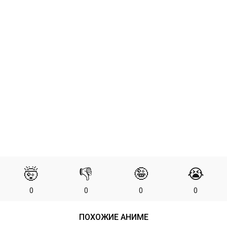
🤯
👎
🤪
😭
0
0
0
0
ПОХОЖИЕ АНИМЕ