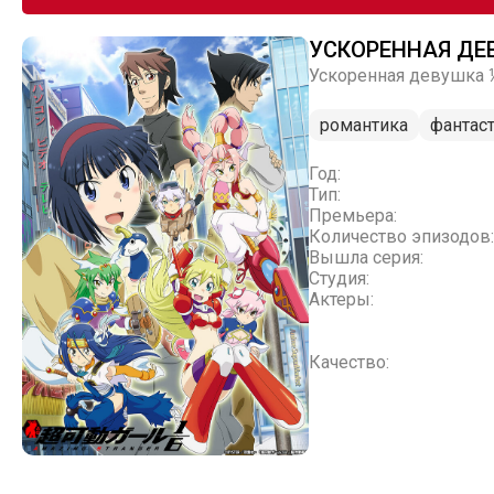
УСКОРЕННАЯ ДЕ
Ускоренная девушка ⅙,
романтика
фантас
Год:
Тип:
Премьера:
Количество эпизодов:
Вышла серия:
Студия:
Актеры:
Качество: