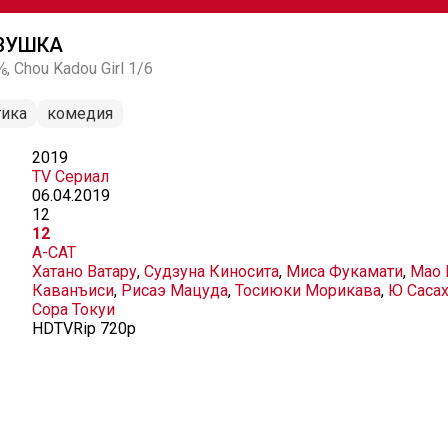
ВУШКА
 Chou Kadou Girl 1/6
тика
комедия
2019
TV Сериал
06.04.2019
12
12
A-CAT
Хатано Ватару
,
Судзуна Киносита
,
Миса Фукамати
,
Мао 
Каванъиси
,
Рисаэ Мацуда
,
Тосиюки Морикава
,
Ю Саса
Сора Токуи
HDTVRip 720p