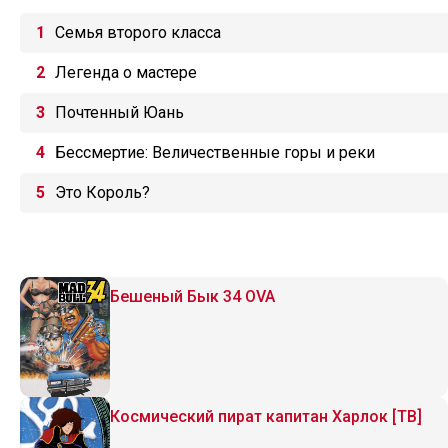
Семья второго класса
Легенда о мастере
Почтенный Юань
Бессмертие: Величественные горы и реки
Это Король?
Бешеный Бык 34 OVA
Космический пират капитан Харлок [ТВ]