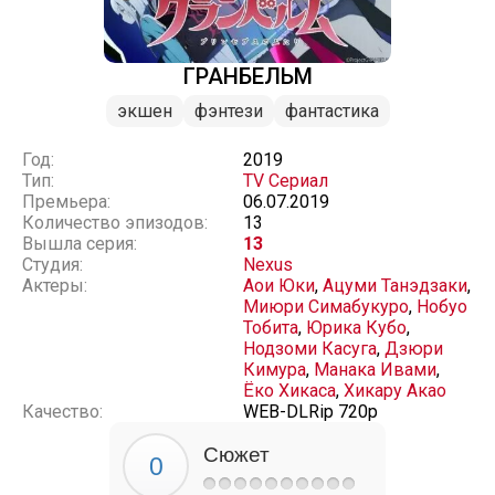
ГРАНБЕЛЬМ
экшен
фэнтези
фантастика
Год:
2019
Тип:
TV Сериал
Премьера:
06.07.2019
Количество эпизодов:
13
Вышла серия:
13
Студия:
Nexus
Актеры:
Аои Юки
,
Ацуми Танэдзаки
,
Миюри Симабукуро
,
Нобуо
Тобита
,
Юрика Кубо
,
Нодзоми Касуга
,
Дзюри
Кимура
,
Манака Ивами
,
Ёко Хикаса
,
Хикару Акао
Качество:
WEB-DLRip 720p
Сюжет