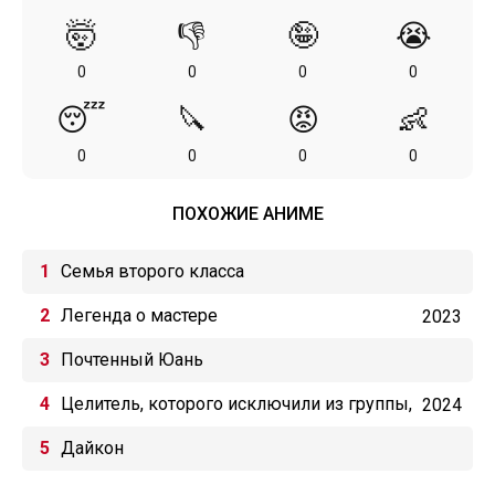
🤯
👎
🤪
😭
0
0
0
0
😴
🔪
😡
👶
0
0
0
0
ПОХОЖИЕ АНИМЕ
Семья второго класса
Легенда о мастере
2023
Почтенный Юань
Целитель, которого исключили из группы,
2024
оказался сильнейшим!
Дайкон