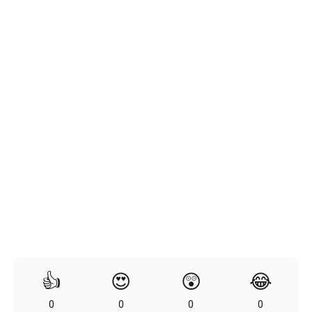
👍
😍
😲
😂
0
0
0
0