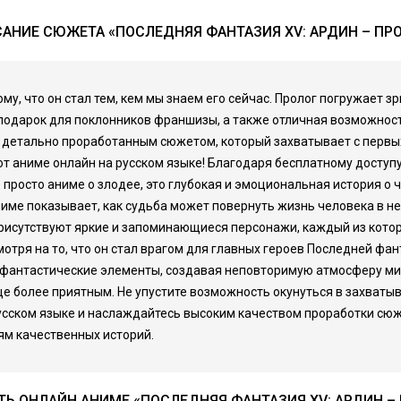
АНИЕ СЮЖЕТА «ПОСЛЕДНЯЯ ФАНТАЗИЯ XV: АРДИН – ПР
ому, что он стал тем, кем мы знаем его сейчас. Пролог погружает 
 подарок для поклонников франшизы, а также отличная возможнос
 детально проработанным сюжетом, который захватывает с первых
т аниме онлайн на русском языке! Благодаря бесплатному доступу
е просто аниме о злодее, это глубокая и эмоциональная история 
ме показывает, как судьба может повернуть жизнь человека в н
 присутствуют яркие и запоминающиеся персонажи, каждый из кот
мотря на то, что он стал врагом для главных героев Последней ф
и фантастические элементы, создавая неповторимую атмосферу м
ще более приятным. Не упустите возможность окунуться в захват
сском языке и наслаждайтесь высоким качеством проработки сюже
ям качественных историй.
Ь ОНЛАЙН АНИМЕ «ПОСЛЕДНЯЯ ФАНТАЗИЯ XV: АРДИН –