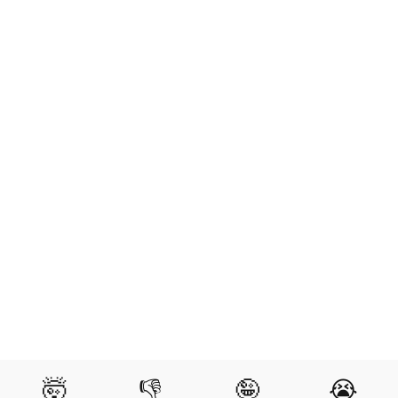
🤯
👎
🤪
😭