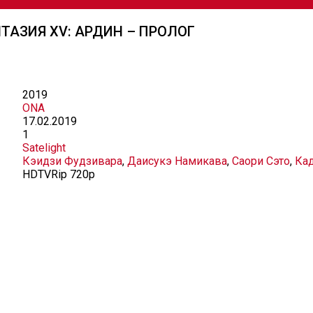
ТАЗИЯ XV: АРДИН – ПРОЛОГ
2019
ONA
17.02.2019
1
Satelight
Кэидзи Фудзивара
,
Даисукэ Намикава
,
Саори Сэто
,
Ка
HDTVRip 720p