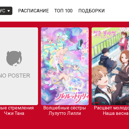
УС
РАСПИСАНИЕ
ТОП 100
ПОДБОРКИ
ые стремления
Волшебные сёстры
Расцвет молодо
Чжи Тана
Лулутто Лилли
Наша весна