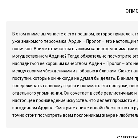
ОПИС
В этом аниме вы узнаете о его прошлом, которое привело к т
уже знакомого персонажа. Ардин – Пролог – это настоящий
новичков. Аниме отличается высоким качеством анимации и
могущественном Ардине? Тогда обязательно посмотрите это
насладиться ее хорошим качеством. Ардин – Пролог – это н
между своими убеждениями и любовью к близким. Сюжет ани
поступки, которые он никогда не думал бы делать. В аниме
сопереживать главному герою и понимать его поступки, нес
отдельного упоминания. Он сочетает в себе реалистичные 
настоящее произведение искусства, что делает просмотр е
загадочном Ардине. Смотрите аниме онлайн бесплатно на ру
точно стоит посмотреть всем поклонникам жанра и любител
СМОТРЕТ