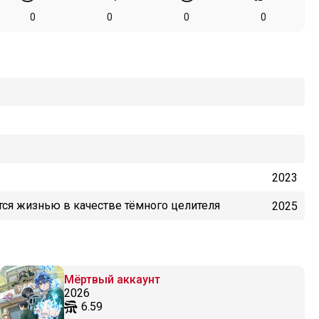
0
0
0
0
2023
тся жизнью в качестве тёмного целителя
2025
Мёртвый аккаунт
2026
6.59