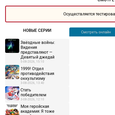
Осуществляется тестирова
НОВЫЕ СЕРИИ
Смотреть онлайн
Звёздные войны:
Видения
представляют —
Девятый джедай
5-08-2026, 15:10
1999! Отдел
противодействия
оккультизму
3-08-2026, 13:40
Стать
победителем
3-08-2026, 12:10
Моя геройская
академия: Я тоже