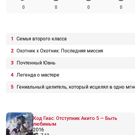
0
0
0
0
Семья второго класса
Охотник х Охотник: Последняя миссия
Почтенный Юань
Легенда о мастере
Гениальный целитель, который исцелял в одно мгн
Код Гиас: Отступник Акито 5 — Быть
любимым
2016