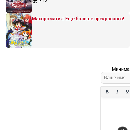
7.12
Махороматик: Еще больше прекрасного!
Минимал