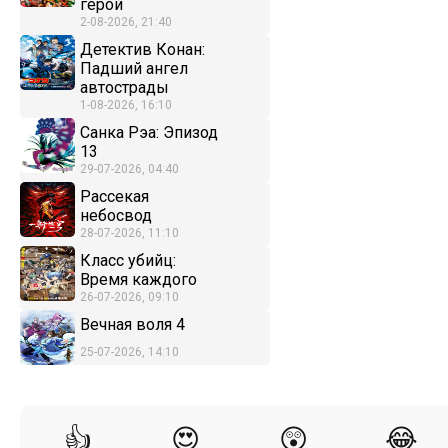
герой
2-08-2026, 21:40
Детектив Конан:
Падший ангел
автострады
1-08-2026, 16:10
Санка Рэа: Эпизод
13
29-07-2026, 04:40
Рассекая
небосвод
28-07-2026, 11:10
Класс убийц:
Время каждого
26-07-2026, 09:10
Вечная воля 4
25-07-2026, 14:10
👍
😍
😲
😂