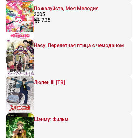
Пожалуйста, Моя Мелодия
2005
7.35
Насу: Перелетная птица с чемоданом
Люпен III [ТВ]
Шэнму: Фильм