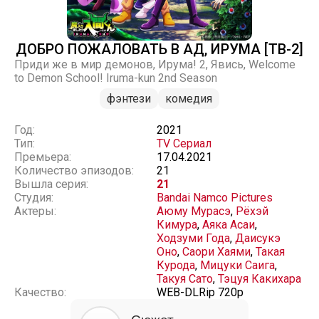
ДОБРО ПОЖАЛОВАТЬ В АД, ИРУМА [ТВ-2]
Приди же в мир демонов, Ирума! 2, Явись, Welcome
to Demon School! Iruma-kun 2nd Season
фэнтези
комедия
Год:
2021
Тип:
TV Сериал
Премьера:
17.04.2021
Количество эпизодов:
21
Вышла серия:
21
Студия:
Bandai Namco Pictures
Актеры:
Аюму Мурасэ
,
Рёхэй
Кимура
,
Аяка Асаи
,
Ходзуми Года
,
Даисукэ
Оно
,
Саори Хаями
,
Такая
Курода
,
Мицуки Саига
,
Такуя Сато
,
Тэцуя Какихара
Качество:
WEB-DLRip 720p