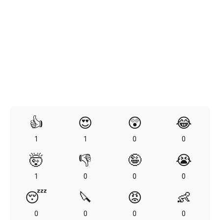
👍
😍
😲
😂
1
1
0
0
🤯
👎
🤪
😭
1
0
0
0
😴
🔪
😡
👶
0
0
0
0