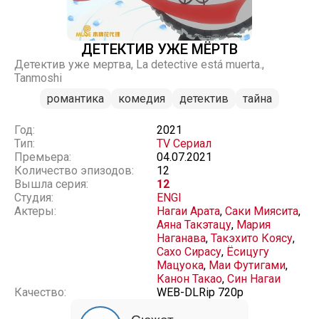
ДЕТЕКТИВ УЖЕ МЁРТВ
Детектив уже мертва, La detective está muerta.,
Tanmoshi
романтика
комедия
детектив
тайна
Год:
2021
Тип:
TV Сериал
Премьера:
04.07.2021
Количество эпизодов:
12
Вышла серия:
12
Студия:
ENGI
Актеры:
Нагаи Арата
,
Саки Миясита
,
Аяна Такэтацу
,
Мария
Наганава
,
Такэхито Коясу
,
Сахо Сирасу
,
Ёсицугу
Мацуока
,
Маи Футигами
,
Канон Такао
,
Син Нагаи
Качество:
WEB-DLRip 720p