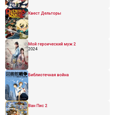
Квест Дельторы
Мой героический муж 2
2024
Библиотечная война
Ван Пис 2