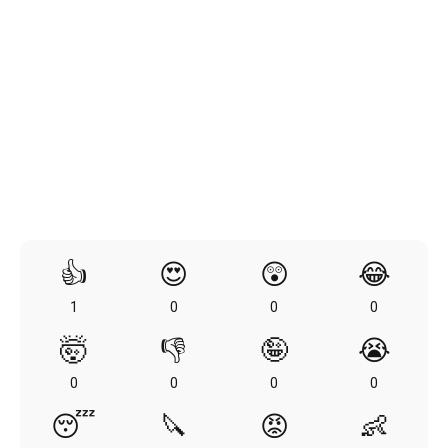
👍
😍
😲
😂
1
0
0
0
🤯
👎
🤪
😭
0
0
0
0
😴
🔪
😡
👶