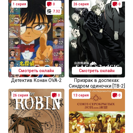
1 серия
0
26 серия
0
7.32
Смотреть онлайн
Смотреть онлайн
Детектив Конан OVA-2
Призрак в доспехах:
Синдром одиночки [ТВ-2]
26 серия
0
13 серия
0