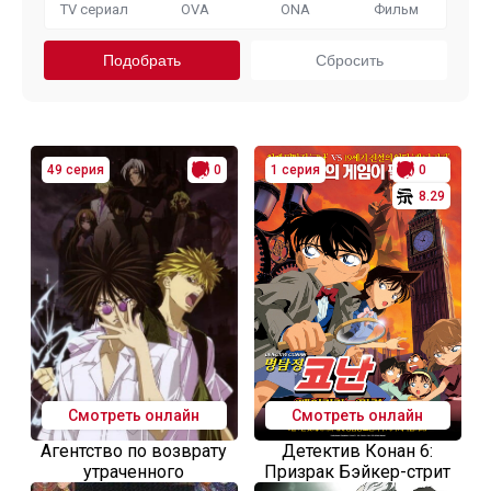
TV сериал
OVA
ONA
Фильм
49 серия
0
1 серия
0
8.29
Смотреть онлайн
Смотреть онлайн
Агентство по возврату
Детектив Конан 6:
утраченного
Призрак Бэйкер-стрит