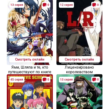
13 серия
0
12 серия
0
Смотреть онлайн
Смотреть онлайн
Ями, Шляпа и те, кто
Лицензировано
путешествуют по книге
королевством
45 серия
0
13 серия
0