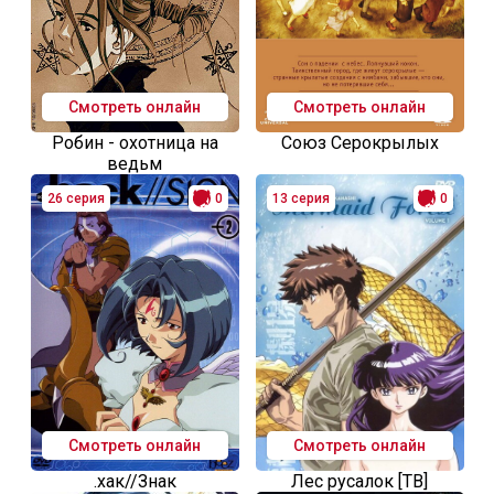
Смотреть онлайн
Смотреть онлайн
Робин - охотница на
Союз Серокрылых
ведьм
26 серия
0
13 серия
0
Смотреть онлайн
Смотреть онлайн
.хак//Знак
Лес русалок [ТВ]