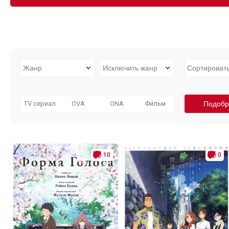
TV сериал
OVA
ONA
Фильм
10
0