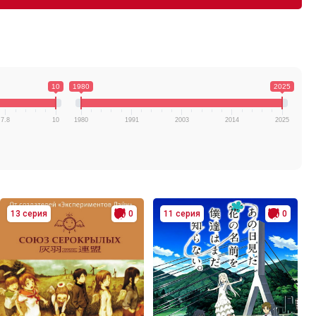
10
1980
2025
7.8
10
1980
1991
2003
2014
2025
13 серия
0
11 серия
0