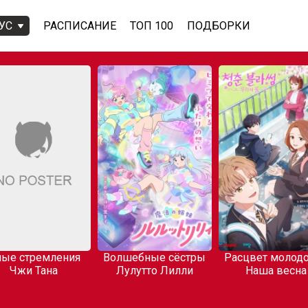
УС
РАСПИСАНИЕ
ТОП 100
ПОДБОРКИ
ые стремления
Волшебные сёстры
Расцвет молодо
Чжи Тана
Лулутто Лилли
Наша весна