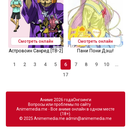
Смотреть онлайн
Смотреть онлайн
Астровоин Санред [ТВ-2]
Пани Пони Дэш!
1
2
3
4
5
6
7
8
9
10
...
17
Аниме 2026 года
Онгоинги
Вопросы или проблемы по сайту
Animemedia.me - Все аниме онлайн в одном месте
(18+).
© 2025 Animemedia.me
admin@animemedia.me