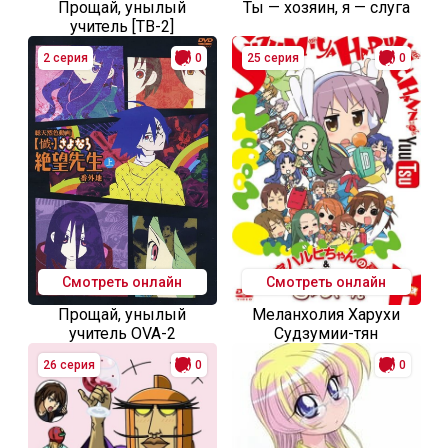
Прощай, унылый
Ты — хозяин, я — слуга
учитель [ТВ-2]
2 серия
0
25 серия
0
Смотреть онлайн
Смотреть онлайн
Прощай, унылый
Меланхолия Харухи
учитель OVA-2
Судзумии-тян
26 серия
0
0