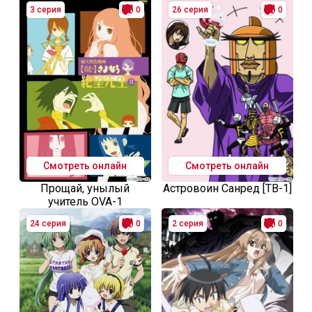
3 серия
0
26 серия
0
Смотреть онлайн
Смотреть онлайн
Прощай, унылый
Астровоин Санред [ТВ-1]
учитель OVA-1
24 серия
0
2 серия
0