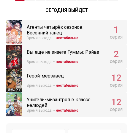
СЕГОДНЯ ВЫЙДЕТ
1
Агенты четырёх сезонов:
Весенний танец
серия
Время выхода ~
нестабильно
2
Вы ещё не знаете Гуммы: Рэйва
серия
Время выхода ~
нестабильно
12
Герой-мерзавец
серия
Время выхода ~
нестабильно
12
Учитель-мизантроп в классе
нелюдей
серия
Время выхода ~
нестабильно