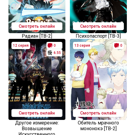
Смотреть онлайн
Смотреть онлайн
Радиан [ТВ-2]
Психопаспорт [ТВ-3]
12 серия
0
13 серия
0
6.55
Смотреть онлайн
Смотреть онлайн
Другое измерение:
Обитель мрачного
Возвышение
мононокэ [ТВ-2]
Искусственного