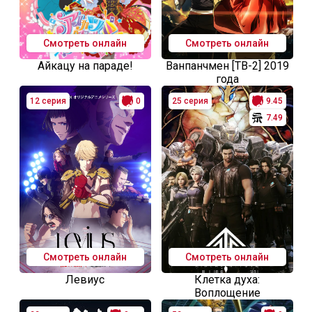
Смотреть онлайн
Смотреть онлайн
Айкацу на параде!
Ванпанчмен [ТВ-2] 2019
года
12 серия
0
25 серия
9.45
7.49
Смотреть онлайн
Смотреть онлайн
Левиус
Клетка духа:
Воплощение