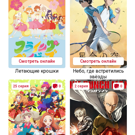
Смотреть онлайн
Смотреть онлайн
Летающие крошки
Небо, где встретились
звёзды
25 серия
0
2 серия
0