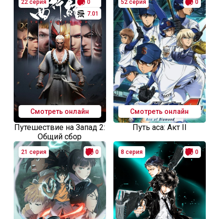
22 серия
0
52 серия
0
7.01
Смотреть онлайн
Смотреть онлайн
Путешествие на Запад 2:
Путь аса: Акт II
Общий сбор
21 серия
0
8 серия
0