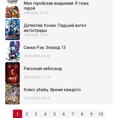
Моя геройская академия: Я тоже
герой
2-08-2026, 21:40
Детектив Конан: Падший ангел
автострады
1-08-2026, 16:10
Санка Рэа: Эпизод 13
29-07-2026, 04:40
Рассекая небосвод
28-07-2026, 11:10
Класс убийц: Время каждого
26-07-2026, 09:10
1
2
3
4
5
6
7
8
9
10